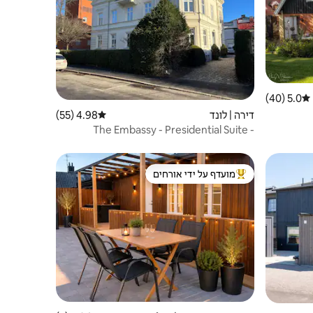
5.0 (40)
דירוג ממוצע של 5.0 מתוך 5, 40 ביקורות
דירה | לונד
4.98 (55)
דירוג ממוצע של 4.98 מתוך 5, 55 ביקורות
The Embassy - Presidential Suite -
Luxurious penth
מועדף על ידי אורחים
מוביל בקרב נכסים מועדפים על ידי אורחים