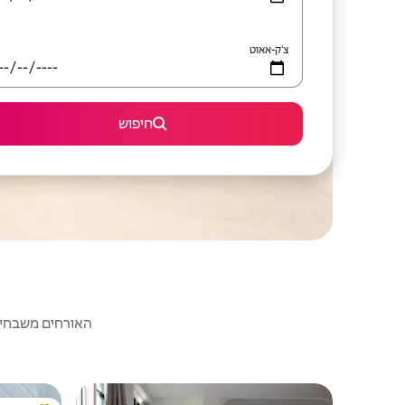
צ'ק-אאוט
חיפוש
האורחים משבחים: