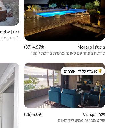
בית | Östra Ljungby
לגור בבית ס
בונגלו | Mörarp
4.97 (37)
דירוג ממוצע של 4.97 מתוך 5, 37 ביקורות
סוויטת ג'וניור עם סאונה פרטית בריכת ג'קוזי
בחדר האורנג'רי
מועדף על ידי אורחים
מוביל בקרב נכסים מועדפים על ידי אורחים
וילה | Vittsjö
5.0 (26)
דירוג ממוצע של 5.0 מתוך 5, 26 ביקורות
שקט מפואר ממש ליד האגם