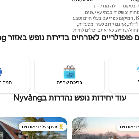
 בסקונה - וילה מנדלגרן
חות ובשלווה בבתי עץ ישנים
מהמאה ה-19. המיקום כפרי עם בעלי חיים וטבע
דלת, אך גם קרוב לעיר, מסעדות,
בילוי, קניות וחוף/שחייה. כאן אתם יכולים לחיות
פופולריים לאורחים בדירות נופש באזור Nyvång
בשקט ובמרחב על פני כ-120 מ"ר עם 2 חדרי
 סלון גדול עם ספה, טלוויזיה ופינת
אמבטיה עם שירותים, מקלחת,
מכונת כביסה ומייבש כביסה. לצד הבית יש
ת עצים, מוגנת מפני עיניים
 גריל ממש ליד שדות עם כבשים
תן להחנות את הרכב ממש מחוץ
בריכת שחייה
חניה ח
עוד יחידות נופש נהדרות בNyvång
די אורחים
מועדף על ידי אורחים
די אורחים
מוביל בקרב נכסים מועדפים על ידי א