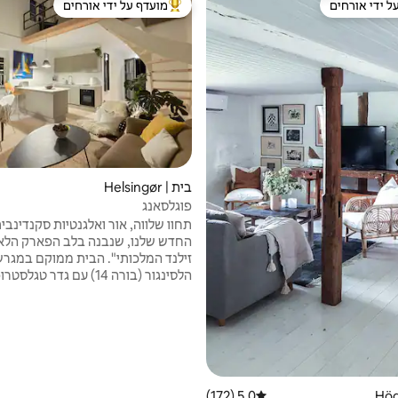
ל ידי אורחים
מועדף על ידי אורחים
 נכסים מועדפים על ידי אורחים
מוביל בקרב נכסים מועדפים על ידי א
בית | Helsingør
פוגלסאנג
תחוו שלווה, אור ואלגנטיות סקנדינבי
החדש שלנו, שנבנה בלב הפארק הלאומ
זילנד המלכותי". הבית ממוקם במגרש
הלסינגור (בורה 14) עם גדר טג
אחורית ורק 7 דקות הליכה מחוף 
לזוגות שרוצים חופשה רומנטית או ח
פעילה עם רכיבה על אופני הרים, גולף,
נהדר והרבה תרבות בקרבת מקום. הב
מטבח - פינת אוכל פתוחה עם תקרות
חלונות גדולים ורצפה מובנית עם מיטה
פינת קריאה ומרפסת מקסימה
5.0 (172)
דירוג ממוצע של 5.0 מתוך 5, 172 ביקורות