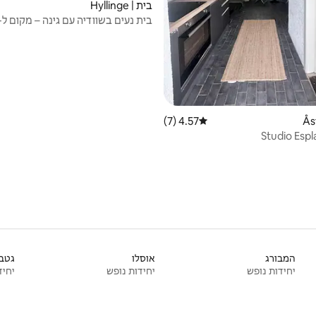
בית | Hyllinge
בית נעים בשוודיה עם גינה – מקום ל-4
4.57 (7)
דירוג ממוצע של 4.57 מתוך 5, 7 ביקורות
Studio Esp
המבורג
אוסלו
גטבו
יחידות נופש
יחידות נופש
יחיד