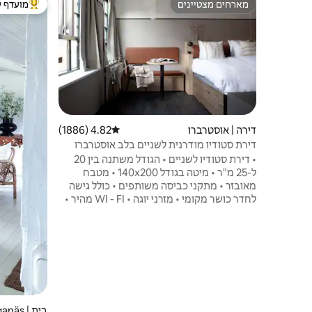
מארחים מצטיינים
מועדף ע
מארחים מצטיינים
מוביל בקרב
דירה | אוסטרברו
4.82 (1886)
דירוג ממוצע של 4.82 מתוך 5, 1886 ביקורות
דירת סטודיו מודרנית לשניים בלב אוסטרברו
• דירת סטודיו לשניים • הגודל משתנה בין 20
ל-25 מ"ר • מיטה בגודל 140x200 • מטבח
מאובזר • מתקני כביסה משותפים • כולל גישה
לחדר כושר מקומי • מזרני יוגה • WI - FI מהיר •
טלוויזיה חכמה • אחסון מזוודות • עריסת תינוק
זמינה (לפי בקשה) • טרקלין עבודה משותפת •
מרפסת גג משותפת • גישה ללא מגע ותמיכת
לקוחות מסביב לשעון • צ’ק-אין מוקדם
וצ’ק-אאוט מאוחר (לפי בקשה בתוספת תשלום)
• כל נכס עובר ניקיון מקצועי לפי הסטנדרט שלנו
של 80 השלבים ל‘ניקיון מושלם’ לפני שאתם
מגיעים.
בית | Höganäs