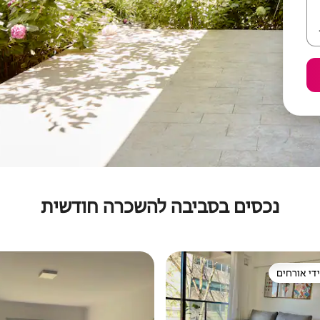
נכסים בסביבה להשכרה חודשית
די אורחים
די אורחים