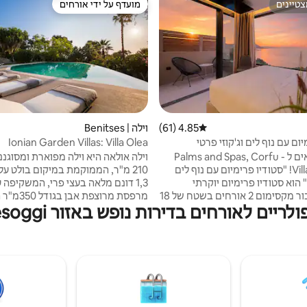
טיינים
מועדף על ידי אורחים
טיינים
מועדף על ידי אורחים
4.85 (61)
דירוג ממוצע של 4.85 מתוך 5, 61 ביקורות
וילה | Benitses
ום עם נוף לים וג'קוזי פרטי
Ionian Garden Villas: Villa Olea
ברוכים הבאים ל - Palms and Spas, Corfu
וילה אולאה היא וילה מפוארת ומסוגננ
Villas Retreat! "סטודיו פרימיום עם נוף לים
210 מ"ר, הממוקמת במיקום בולט על 
" הוא סטודיו פרימיום יוקרתי
1,3 דונם מלאה בעצי פרי, המשקיפה 
ומשתלם עבור מקסימום 2 אורחים בשטח של 18
מרפסת מרוצפת
ים לאורחים בדירות נופש באזור Paralia Mesoggi
מ"ר בתוך הבית, וכ-15 מ"ר של שטח
מולה, גן "סודי" עם נוף מדהים לים וב
ת שיזוף פרטית עם ג'קוזי ונוף
אינפיניטי פרטית בגודל 
החלק הפנימי כולל חדר שינה עם
למי שרוצה להתפנק עם קצת זמן איכות
וחדר רחצה צמוד, מיני בר ומתקנים
תה. בסטודיו יש גישה למדרגות
אורחים+ בכל חדרי השינה יש מערכת
לץ לאורחים עם ניידות מוגבלת.
3 שכבות של Cocomat.