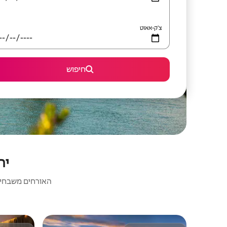
צ'ק-אאוט
חיפוש
יחי
האורחים משבחים: