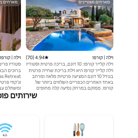
מארחים מצטיינים
מארחים מצ
מארחים מצטיינים
מארחים מצ
וילה | קורפו
4.94 (70)
דירוג ממוצע של 4.94 מתוך 5, 70 ביקורות
וילה | קורפו
וילה קלייר קורפו: 10 דונם, בריכה פרטית וסטודיו
סטודיו פרימי
וילה קלייר קורפו היא וילת בריכת שחייה פרטית
בגודל 10 דונם המציעה פרטיות מלאה ומרחב
באחד האזורים הכפריים השלווים ביותר של
וג'קוזי פרטי
קורפו. ממוקם במרחק נסיעה קלה מחופים
שירותים פופולרי
ומעיר העתיקה של קורפו - אתר מורשת עולמית
של אונסק"ו, הנכס אידיאלי למשפחות או
חיצוני/מרפס
לקבוצות המחפשות פרטיות מבלי לחלוק
יפהפה לים. 
שטחים. • אחוזה פרטית לחלוטין – אין חללים
מיטה זוגית 
משותפים • וילה ראשית + יחידת אירוח
להכנת קפה/
אופציונלית לעד 9 אורחים • בריכה פרטית +
והוא לא מומ
בריכת צלילה, • אוכל בחוץ וברביקיו מובנה + בר