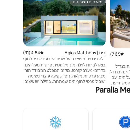
מארחים מצטיינים
מועדף על 
מארחים מצטיינים
מועדף על 
בית על חוף
בית חוף יו
ממש מול הח
אידיאלי משח
דרומית לעי
נגיעה מהחו
קורפו שבו מ
בית | Agios Mattheos
4.84 (31)
דירוג ממוצע של 4.84 מתוך 5, 31 ביקורות
5 (71)
דירוג ממוצע של 5 מתוך 5, 71 ביקורות
משבילים הה
וילה פרטית מעוצבת על שפת הים עם שביל לחוף
הים
בואו לברוח לוילה מינימליסטית פרטית מעל הים
ת בגודל
בדרום-מערב קורפו. מקום המפלט המבודד הזה
גינה בגודל
מציע פרטיות מלאה, נופי שקיעה עוצרי נשימה
על הים, עם
ושביל פרטי לחוף הים שמתחת. בווילה יש עיצוב
 אבן בגודל 350מ"ר המשתרעת
מודרני של חלל פתוח עם קירות זכוכית מהרצפה
ריכת
עד התקרה המחברים בין החלל הפנימי לבריכה
50מ"ר. בחירה מצוינת
ולכחול האינסופי של הים היוני. מושלם לזוגות
 שליו
שמחפשים שלווה, לאוהבי עיצוב ולאורחים
בחגים שלהם. וילה אולאה יכולה להכיל 10
שמחפשים מקום מפלט יוקרתי ומסתתר בטבע.
 שינה עם