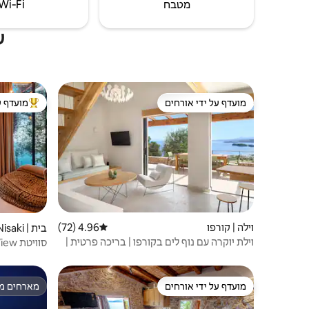
מטבח
Wi‑Fi
ע
מועדף על ידי אורחים
מועדף ע
מועדף על ידי אורחים
מוביל בקרב
וילה | קורפו
4.96 (72)
דירוג ממוצע של 4.96 מתוך 5, 72 ביקורות
בית | Nisaki
וילת יוקרה עם נוף לים בקורפו | בריכה פרטית |
סוויטת Rizes Sea View
Jade
מועדף על ידי אורחים
מארחים מצ
מועדף על ידי אורחים
מארחים מצ