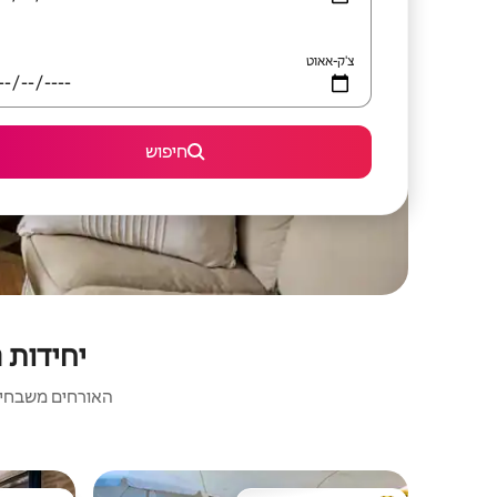
צ'ק-אאוט
חיפוש
יחידות 
האורחים משבחים: