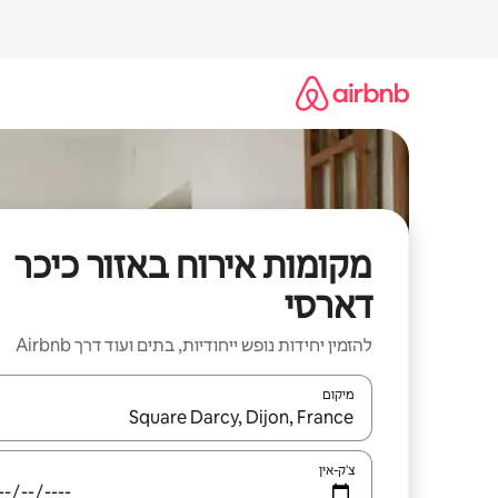
ילוג
תוכן
מקומות אירוח באזור כיכר
דארסי
להזמין יחידות נופש ייחודיות, בתים ועוד דרך Airbnb
מיקום
כאשר התוצאות יהיו זמינות, יש לנווט עם מקשי החיצים למ
צ'ק-אין