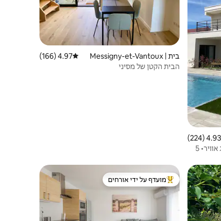
בית | Messigny-et-Vantoux
4.97 (166)
דירוג ממוצע של 4.97 מתוך 5, 166 ביקורות
הבית הקטן של מסיני
4.93 (224)
 ממוצע של 4.93 מתוך 5, 224 ביקורות
וילה עם בריכה 20 דקות מדיז'ון• מיזוג אוויר• 5
מועדף על ידי אורחים
ורחים
מוביל בקרב נכסים מועדפים על ידי אורחים