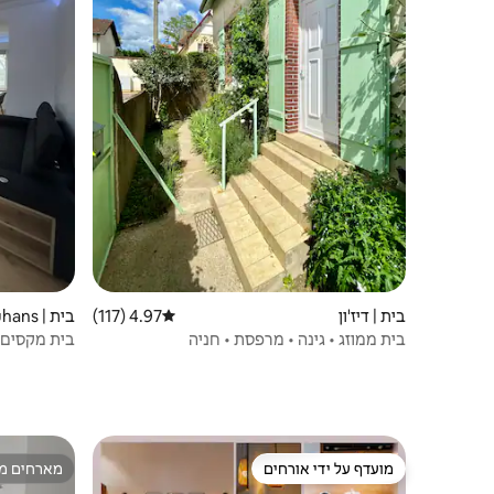
בית | דיז'ון
4.97 (117)
דירוג ממוצע של 4.97 מתוך 5, 117 ביקורות
בית | Trouhans
בית ממוזג • גינה • מרפסת • חניה
בית מקסים Trouhans (21)
מועדף על ידי אורחים
מארחים מצ
מועדף על ידי אורחים
מארחים מצ