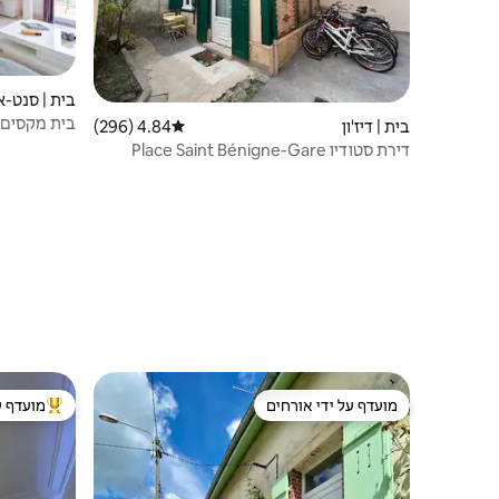
בית | סנט-א
בית | דיז'ון
4.84 (296)
דירוג ממוצע של 4.84 מתוך 5, 296 ביקורות
מדיז'ון
דירת סטודיו Place Saint Bénigne-Gare
מועדף על ידי אורחים
מועדף ע
מועדף על ידי אורחים
מוביל בקרב