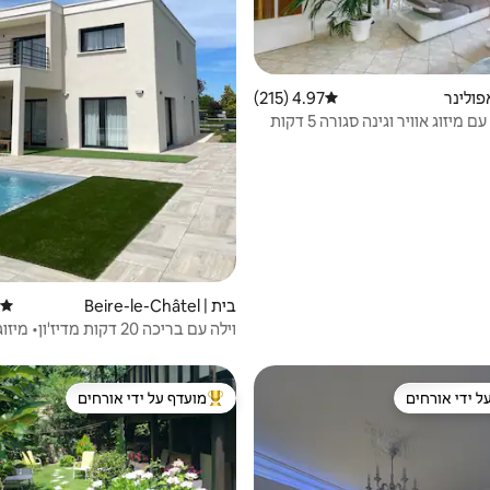
פולינר
4.97 (215)
דירוג ממוצע של 4.97 מתוך 5, 215 ביקורות
בית מקסים עם מיזוג אוויר וגינה סגורה 5 דקות
בית | Beire-le-Châtel
דירוג
חדרי שינה• 6 מיטות זוגיות
ל ידי אורחים
מועדף על ידי אורחים
 נכסים מועדפים על ידי אורחים
מוביל בקרב נכסים מועדפים על ידי א