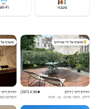
מטבח
Wi‑Fi
מועדף על ידי אורחים
מועדף על י
מוביל בקרב נכסים מועדפים על ידי אורחים
מועדף על י
יחידת דיור | דיז'ון
4.96 (297)
דירוג ממוצע של 4.96 מתוך 5, 297 ביקורות
יחידת דיור | 
דיז'ון - היפר-מרכז - גן - חניה
דופלקס מפו