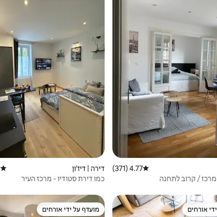
4.77 (371)
דירוג ממוצע של 4.77 מתוך 5, 371 ביקורות
דירה | דיז'ון
)
דירוג 
מרכז / קרוב לתחנה
כמו דירת סטודיו - מרכז העיר
די אורחים
מועדף על ידי אורחים
די אורחים
מועדף על ידי אורחים