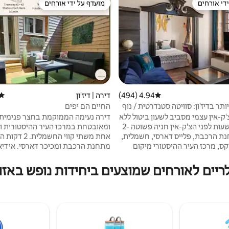
די אורחים
מועדף על ידי אורחים
די אורחים
מועדף על ידי אורחים
4.94 (494)
דירוג ממוצע של 4.94 מתוך 5, 494 ביקורות
דירה | דיז'ון
דירו
ותר בדיז'ון: סוויטה סטנדרטית / נוף
החיים הם יפים
צ'ק-אין עצמי מסביב לשעון ביטול ללא
דירה נעימה הממוקמת בחצר פנימית
קנס עד 24 שעות לפני הצ'ק-אין חניה פשוטה 2-
ומאובטחת במרכז העיר ההיסטורית ו
חנת הרכבת, פלייס דארסי, חשמלית,
אחת משתי קווי החשמלית.
פאלה דה דוקס, מרכז העיר ההיסטורי מיקום
מתחנת הרכבת ומכיכר דארסי. אידיא
ד לדירה האופנתית והאלגנטית הזו
לחופשה או לנסיעת עסקים. מיקומו 
 נופים מדהימים של קתדרלת סן
לגלות את דיז'ון ואת האזור העירוני של
ריים לאורחים שמוצעים ביחידות נופש באזו
בניין, הסוויטה הזו בגודל 40 מ"ר שופצה
אפשרות חניה חינם 
יזון מושלם של פאר והדר. עבודות
מהדירה או ברחוב מילוטה (רחוב הדי
שופות, מרקמים משייים... דיז'ון
של 12€ ליום. קרוב לכל החנויות (
מה בימים היפים ביותר שלה!
מכולת... שדרות פוש)