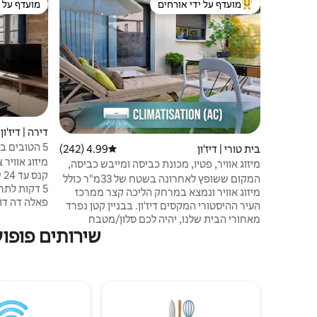
מועדף על ידי אורחים
מועדף על י
מוביל בקרב נכסים מועדפים על ידי אורחים
מועדף על י
דירה | דיז'ון
5 הטובים בי
בית טורי | דיז'ון
4.99 (242)
דירוג ממוצע של 4.99 מתוך 5, 242 ביקורות
לקתדרלה
מיזוג אוויר 
מיזוג אוויר, פטיו, מכונת כביסה ומייבש כביסה,
חניה
המקום ששופץ לאחרונה בשטח של 33מ"ר כולל
5 דקות לת
מיזוג אוויר ונמצא במרחק הליכה קצר ממרכז
העיר ההיסטורי המקסים דיז'ון. בבניין קטן נפרד
מרכזי במיוח
מאחורי הבית שלנו, יהיה לכם סלון/מטבח
עם אופי. עם
שירותים פופול
משלכם, חדר שינה נפרד וחדר רחצה. יש חניה
ציבורית חינם ברחוב מול הבית. אתה תהיה
ומאובזרת בא
ממש ליד Palais des Congrès ואת אודיטוריום,
עץ, אבנים ח
וכן נסיעה בחשמלית קצרה לתחנת הרכבת,
מגלה את עצ
האוניברסיטה, ובית החולים. סופרמרקטים
קרובים וחנויות אחרות. Nous parlons
également français.