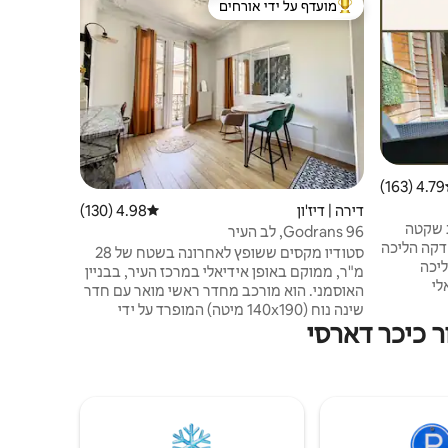
מועדף על ידי אורחים
מועדף 
מוביל בקרב נכסים מועדפים על ידי אורחים
מוביל בקר
המסתור של
הזה, ששופץ
במרכז היפ
4.79 (163)
ג ממוצע של 4.79 מתוך 5, 163 ביקורות
הטובות ביו
דירה | דיז'ון
4.98 (130)
דירוג ממוצע של 4.98 מתוך 5, 130 ביקורות
ברגל.
 שקטה
96 Godrans, לב העיר
דקה הליכה
סטודיו מקסים ששופץ לאחרונה בשטח של 28
 2 דקות הליכה
מ"ר, ממוקם באופן אידיאלי במרכז העיר, בבניין
לי
האוסמני. הוא מורכב מחדר ראשי מואר עם חדר
מאפשר לכם
שינה נוח (140x190 מיטה) המופרד על ידי
ה.
ר כיכר דארסי
חופה. מעוצב בקפידה. בסיס אידיאלי לגילוי
במרחק 10 דקות הליכה
דיז'ון, עיר האמנות וההיסטוריה (מסווג אונסק"ו)
רה) במחיר
ואת הגסטרונומיה שלה. חנויות ומסעדות בקרבת
מאפייה, חנויות
מקום, שוק לה האל (שלישי, שישי, שבת) Cité
de la Gastronomie et du Vin: 15 דקות ברגל.