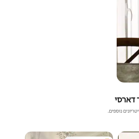
 דארסי
ריונים נוספים.
דירה | דיז'ון