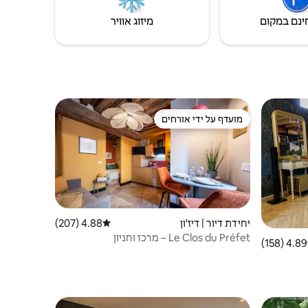
ינם במקום
מיזוג אוויר
מועדף על ידי אורחים
מועדף על ידי אורחים
יחידת דיור | דיז'ון
4.88 (207)
דירוג ממוצע של 4.88 מתוך 5, 207 ביקורות
Le Clos du Préfet – מרכז וחניון
4.89 (158)
 ממוצע של 4.89 מתוך 5, 158 ביקורות