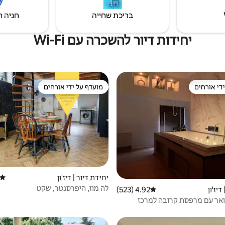
בריכת שחייה
חניה ח
יחידות דיור להשכרה עם Wi-Fi
די אורחים
מועדף על ידי אורחים
די אורחים
מועדף על ידי אורחים
יחידת דיור | דיז'ון
דירוג
לה מוז, היפרסנטר, שקט
דיז'ון
4.92 (523)
דירוג ממוצע של 4.92 מתוך 5, 523 ביקורות
אר עם מרפסת קרובה למרכז