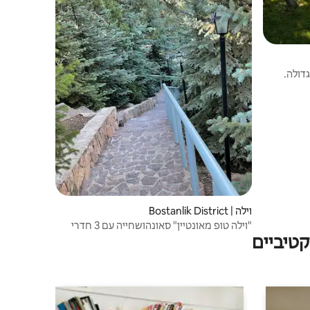
דולה.
וילה | Bostanlik District
"וילה טופ מאונטיין" סאונהושחייה עם 3 חדרי
טיביים
שינה. בריכה