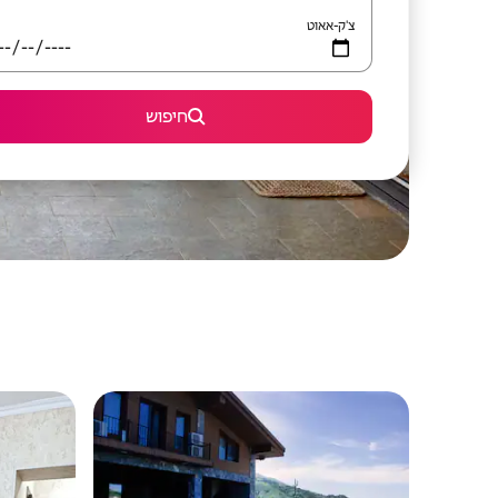
צ'ק-אאוט
חיפוש