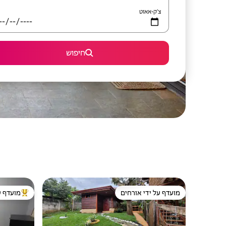
צ'ק-אאוט
חיפוש
מועדף על ידי אורחים
מועדף ע
מועדף על ידי אורחים
מוביל בקרב