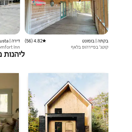
בקתה | בומונט
4.82 (56)
דירוג ממוצע של 4.82 מתוך 5, 56 ביקורות
דירה | New Augusta
קוטג' בפיירהופ בלאף
n Comfort Inn
ליהנות 