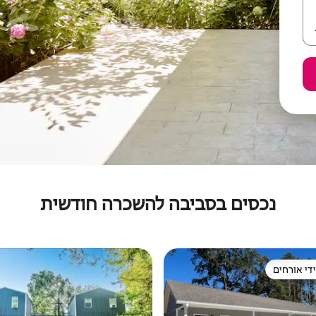
נכסים בסביבה להשכרה חודשית
די אורחים
די אורחים