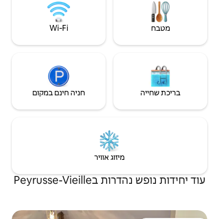
Wi‑Fi
חניה חינם במקום
יזוג אוויר
Peyrusse-V