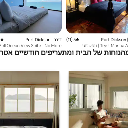
Po
5 (11)
דירוג ממוצע של 5 מתוך 5, 11 ביקורות
דירה | Port Dickson
)
דירוג 
Tryst Ma | נופש זוגי
Full Ocean View Suite - No More
מהנוחות של הבית ומתעריפים חודשיים אטרק
Monday Blue