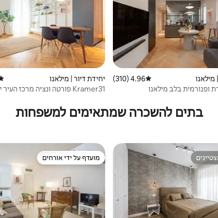
 מילאנו
4.96 (310)
דירוג ממוצע של 4.96 מתוך 5, 310 ביקורות
יחידת דיור | מילאנו
דירו
ת ופנורמית בלב מילאנו
Kramer31 פורטה ונציה מרכז העיר יוקרה וסגנון
בתים להשכרה שמתאימים למשפחות
טיינים
מועדף על ידי אורחים
טיינים
מועדף על ידי אורחים