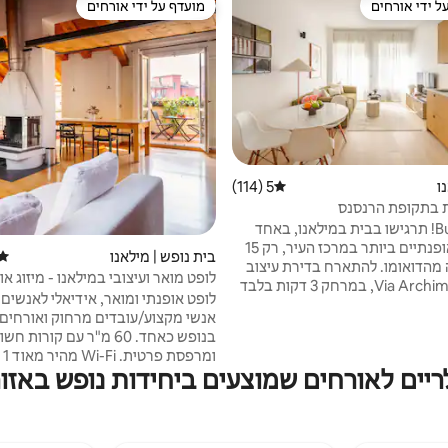
ל ידי אורחים
מועדף על ידי אורחים
 נכסים מועדפים על ידי אורחים
מועדף על ידי אורחים
ו
5 (114)
דירוג ממוצע של 5 מתוך 5, 114 ביקורות
ות בתקופת הרנסנס
Buongiorno! תרגישו בבית במילאנו, באחד
האזורים האופנתיים ביותר במרכז העיר, רק 15
בית נופש | מילאנו
דירו
דקות הליכה מהדואומו. להתארח בדירת עיצוב
לופט מואר ועיצובי במילאנו - מיזוג אוו
יפה ב-Via Archimede, במרחק 3 דקות בלבד
אינטרנט אלחוטי
לופט אופנתי ומואר, אידיאלי לאנשים 
ממסעדת ג'קומו המפורסמת. חוויה יוקרתית
אנשי מקצוע/עובדים מרחוק ואורחים
תשומת לב אמיתית לפרטים כדי
בנופש כאחד. 60 מ"ר עם קורות ח
 יותר מאשר במלון (תפריט כריות,
מצעי שטף, שירותים לאורח ב - Aesop, מטבח
ריים לאורחים שמוצעים ביחידות נופש באזור
סיבים, שולחן גדול, חלל עבודה נוח, מז
ספרסו, קומקום, מדיח כלים, מכונת
מודרנית. ממוקם באזור אופנתי וקוסמו
כביסה, מייבש שיער, Wi - Fi מהיר במיוחד
מלא בארכיטקטורת ארט נובו, בתי ק
עצמאיים, ברים מעוצבים ומסעדות בי