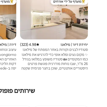
מועדף על ידי אורחים
מועדף ע
מוביל בקרב נכסים מועדפים על ידי אורחים
מוביל בקרב
יחידת דיור | מילאנו
4.98 (323)
דירוג ממוצע של 4.98 מתוך 5, 323 ביקורות
דירה | מילאנ
סטודיו לבנים וקורות באזור המפתח של מילאנו
עיצוב ונוח
✨ מקום נעים ומלא אופי כדי להרגיש את מילאנו
כמו המקומיים 🏡 סטודיו משופץ במלואו בגודל
26 מ"ר, שבו נוחות מודרנית פוגשת פרטים
היסטוריים אותנטיים, שוכן בחצר פנימית שקטה
של בניין משנות ה-30 של המאה ה-19 🛏️ מיטה
זוגית + מיטת יחיד, מטבח מאובזר, מיזוג אוויר,
אמיתית עם 
אינטרנט אלחוטי, טלוויזיה חכמה 🚊 רכבת M1 -
שתרגישו טוב
דקה | רכבת פרברית - 2 דקות | תחנה מרכזית
שירותים פופול
והסעות משדה התעופה - 17 דקות | דואומו - 2
מאובזר עם נ
ק"מ 📍 פריים פורטה ונציה: מסעדות, חנויות,
מוצרים חיוניים יומיומיים ופארק אינדרו מונטנלי
וטלוויזיית Sony).
על סף דלתכם