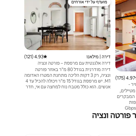
מועדף על ידי אורחים
מועדף 
מועדף על ידי אורחים
מוביל בקר
לופט מעוצב
דקות מהתחנ
שאתם מתעור
קרוב לבתי 
ואלגנטי ממ
אידיאלי עב
ומיקום אסט
דירה | מילאנו
4.93 (121)
דירוג ממוצע של 4.93 מתוך 5, 121 ביקורות
דירה אלגנטית עם מרפסת – פורטה ונציה
חוויתם אות
דירה מודרנית בגודל 80 מ"ר באזור פורטה
ונציה, רק 3 דקות הליכה מתחנת המטרו האדומה
4.97 (175)
ג ממוצע של 4.97 מתוך 5, 175 ביקורות
M1. יש מרפסת בגודל 15 מ"ר ויכולה להכיל עד 4
יר -
אנשים. הוא כולל מטבח נוח למחצה עם אי, חדר
מטיילים,
שינה כפול אחד, סלון גדול עם ספה נפתחת
 המבקרים
זוגית, טלוויזיה חכמה וארון ספרים, חדר רחצה
שופות
עם אמבטיה ומקלחת נפרדת. מקום האירוח
ומרפסת פרטית. Wi-Fi מהיר מאוד 1 Gbps
מצויד במיזוג אוויר, Wi - Fi מהיר, מכונת כביסה,
 פורטה ונציה
גן ונוחות
מדיח כלים, מייבש שיער, מגהץ, מכונת קפה.
פוליטי,
קומה רביעית עם מעלית.
פה
נלאומיות.