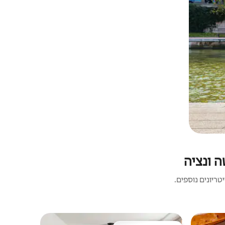
ה ונציה
ריונים נוספים.
לופט | מילא