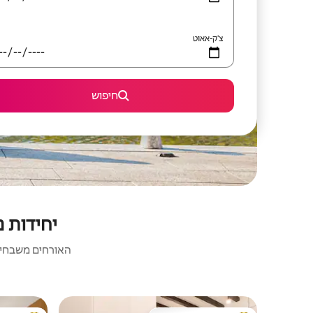
צ'ק-אאוט
חיפוש
יחידות נ
האורחים משבחים: