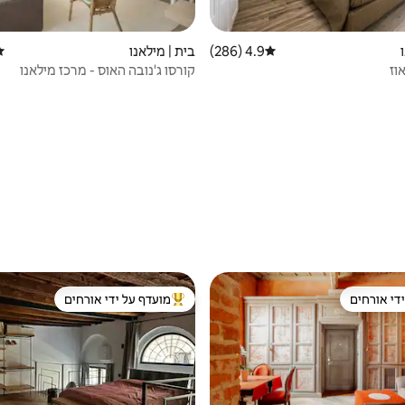
4.9 (286)
דירוג ממוצע של 4.9 מתוך 5, 286 ביקורות
בית | מילאנו
די
וז
קורסו ג'נובה האוס - מרכז מילאנו
די אורחים
מועדף על ידי אורחים
די אורחים
מוביל בקרב נכסים מועדפים על ידי א