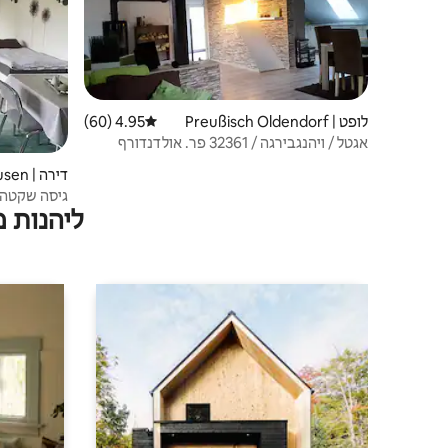
לופט | Preußisch Oldendorf
4.95 (60)
דירוג ממוצע של 4.95 מתוך 5, 60 ביקורות
אגטל / ויהנגבירגה / 32361 פר. אולדנדורף
דירה | Rödinghausen
גיסה שקטה 
ליהנות 