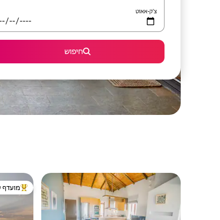
צ'ק-אאוט
חיפוש
מועדף ע
מוביל בקרב