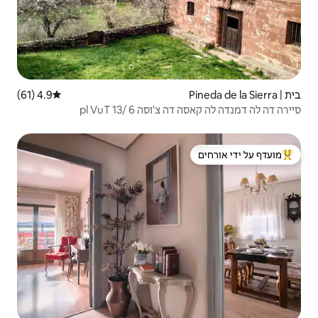
4.9 (61)
דירוג ממוצע של 4.9 מתוך 5, 61 ביקורות
6 /13 pl VuT
 ידי אורחים