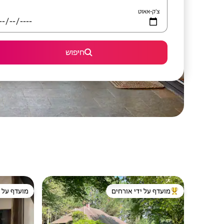
צ'ק-אאוט
חיפוש
מועדף על ידי אורחים
מועדף על י
מוביל בקרב נכסים מועדפים על ידי אורחים
מועדף על י