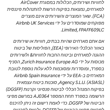
לחוויות ושירותים, הכלולות במסגרת AirCover
למארחים, נמצאות בפיקוח הרשות להתנהלות פיננסית
(FCA). שאר המוצרים והשירותים אינם מוצרים
מפוקחים שמוסדרים על ידי Airbnb UK Services
Limited, FPAFF609LC.
אם אתם מארחים שהיות בבתים, חוויות או שירותים
באזור הכלכלי האירופי (EEA), הפוליסות של ביטוח
ההגנה למארחים וביטוח החבות לחוויות& ולשירותים
מכוסות על ידי Zurich Insurance Europe AG, הסניף
בספרד, ומוסדרות ומסוכמות ללא עלות נוספת לטובת
המארחים ב-EEA על ידי Airbnb Spain Insurance
Agency S.L.U. (ASIASL), סוכנות ביטוח עצמאית
בפיקוח המנהל הכללי לביטוח פנסיוני וקרנות (DGSFP)
הרשומה בספרד תחת המספר AJ0364 במרשם מפיצי
הביטוח של DGSFP. כדי לאמת רישום זה ניתן להיכנס
למרשם מפיצי הביטוח של DGSFP
, ולגשת לפרטים