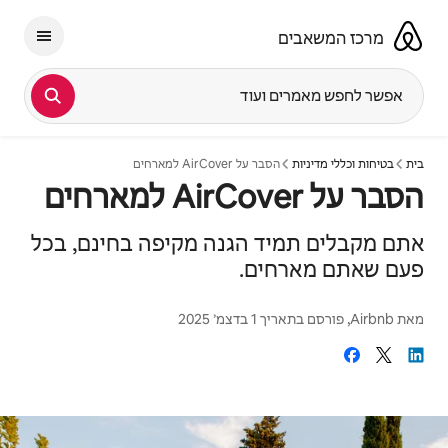
ילוג
תוכן
מרכז המשאבים
אפשר לחפש מאמרים ועוד
בית
בטיחות וכללי מדיניות
הסבר על AirCover למארחים
הסבר על AirCover למארחים
אתם מקבלים תמיד הגנה מקיפה בחינם, בכל
פעם שאתם מארחים.
מאת
Airbnb
, פורסם בתאריך
1 בדצמ׳ 2025