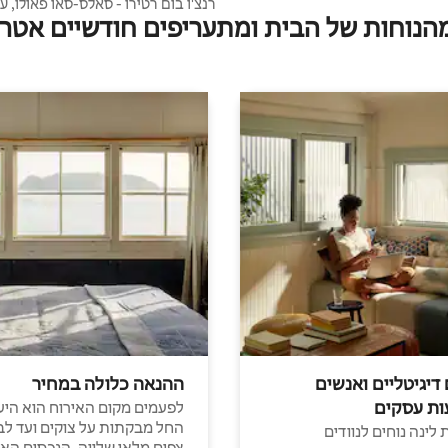
רנצ'ו בום רטירו - סאלס-סאו פאולו, ע
מהנוחות של הבית ומתעריפים חודשיים אטרק
ספורטיבי
 דיגיטליים ואנשים
ההנאה כלולה במחיר
ות עסקים
לפעמים מקום האירוח הוא היע
החל מבקתות על צוקים ועד לב
לינה נוחים לנוודים
צפים מלאי שלווה, הנכסים הא