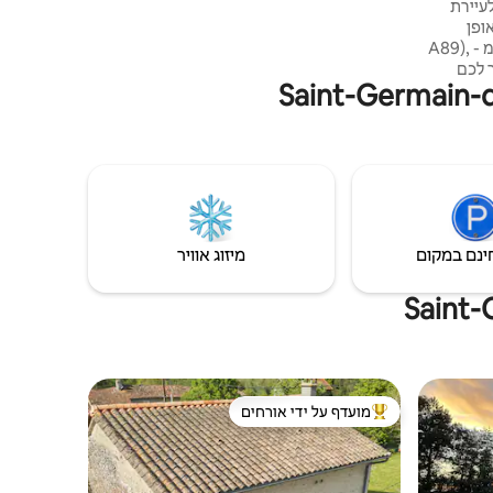
עיירת
מוקם באופן
אידיאלי שעה אחת מבורדו (10 דקות מ - A89),
ר לכם
ליהנות מהשלווה של דורדון. בבית 70 מ"ר יש
רי כדי
וללת שני חדרי
מקלחת
ינם במקום
מיזוג אוויר
מועדף על ידי אורחים
ורחים
מוביל בקרב נכסים מועדפים על ידי אורחים