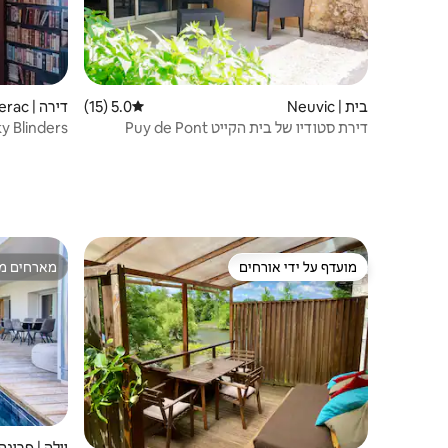
בית | Neuvic
5.0 (15)
דירוג ממוצע של 5.0 מתוך 5, 15 ביקורות
דירה | Bergerac
דירת סטודיו של בית הקייט Puy de Pont
ברז'ראק
מועדף על ידי אורחים
מארחים מצ
מועדף על ידי אורחים
מארחים מצ
וילה | פריגה