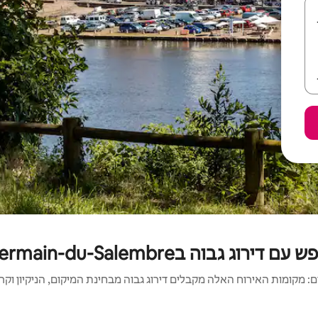
רוג גבוה בSaint-Germain-du-Salembre
 מקומות האירוח האלה מקבלים דירוג גבוה מבחינת המיקום, הניקיון וקריט