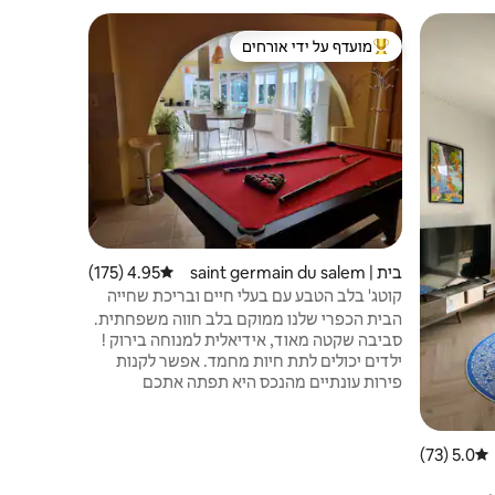
בית |
מועדף על ידי אורחים
מועדף על 
מוביל בקרב נכסים מועדפים על ידי אורחים
מועדף על 
re
t-Germain
בפריגורד (3*)
n
היער, בסבי
למפגש עם 
בלנק. מקו
עץ לינדן, ל
רכיבה על או
בית | saint germain du salem
4.95 (175)
דירוג ממוצע של 4.95 מתוך 5, 175 ביקורות
bre, Dordogne
קוטג' בלב הטבע עם בעלי חיים ובריכת שחייה
הבית הכפרי שלנו ממוקם בלב חווה משפחתית.
סביבה שקטה מאוד, אידיאלית למנוחה בירוק !
ילדים יכולים לתת חיות מחמד. אפשר לקנות
פירות עונתיים מהנכס היא תפתה אתכם
במרווח, היא יכולה להכיל 6 מבוגרים ו -2 ילדים.
הבריכה נמצאת מול הבית שלנו, אנחנו נותנים
לכם גישה לאורך כל השהייה. הבריכה מצוידת
5.0 (73)
דירוג ממוצע של 5.0 מתוך 5, 73 ביקורות
בכיפה כדי להשאיר את בריכת החימום פתוחה
מ -15 באפריל עד 30 בספטמבר