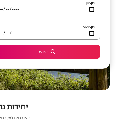
צ'ק-אין
צ'ק-אאוט
חיפוש
יחידות נופש עם די
האורחים משבחים: