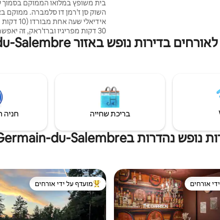
בית משופץ במלואו הממוקם בסמוך ל
 מ - Lascaux, Sarlat, Bordeaux, 40
השוק סן ז'רמן דו סלמברה. מ
A8 במרחק 5 ק"מ.
30 דקות מפריגיו וברז'ראק, זה יאפש
דירות נופש באזור Saint-Germain-du-Salembre
גינה גדולה ומרפסת עם נוף לאזור הכפ
ליהנות מארוחות בחוץ. היא כ
שינה עם שתי מיטות זוגיות גדולות, 
ושירותים עצמאיים. חניה בחזית הבית.
בריכת שחייה
חניה ח
 נהדרות בSaint-Germain-du-Salembre
די אורחים
מועדף על ידי אורחים
די אורחים
מוביל בקרב נכסים מועדפים על ידי א