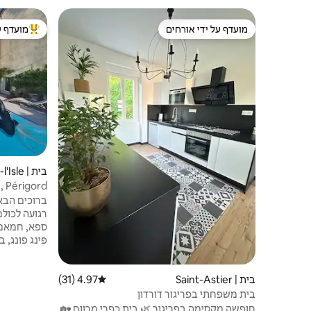
מועדף על ידי אורחים
מועדף ע
מועדף על ידי אורחים
מוביל בקרב
בית | Saint-Léon-sur-l'Isle
ספא, חמאם
רגועה לכולם
ספא, חמאם,
פינג פונג, ב
סלון אחד ע
בית | Saint-Astier
4.97 (31)
דירוג ממוצע של 4.97 מתוך 5, 31 ביקורות
בית משפחתי בפריגור דורדון
אטרקציות מק
חופשה מקסימה בפריגור 🌿 בית כפרי מרווח 🏡