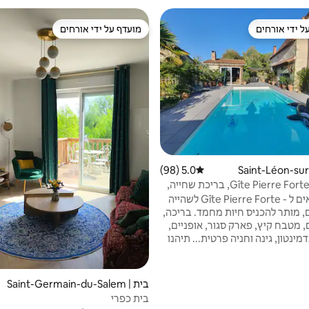
ל ידי אורחים
מועדף על ידי אורחים
 נכסים מועדפים על ידי אורחים
מועדף על ידי אורחים
5.0 (98)
דירוג ממוצע של 5.0 מתוך 5, 98 ביקורות
Gîte Pierre Forte, Périgord, בריכת שחייה,
ברוכים הבאים ל - Gîte Pierre Forte לשהייה
, מותר להכניס חיות מחמד. בריכה,
 מטבח קיץ, פארק סגור, אופניים,
דמינטון, גינה וחניה פרטית... תיהנו
מהפריגורד! אירוח מאובזר ונוח בגודל 45 מ"ר,
ם אח, מטבח מאובזר אחד, חדר
שינה אחד (מיטה 160x200), ספה אחת/ מיטה
בית | Saint-Germain-du-Salem
145×200. שירותים לאורח בקרבת מקום 5 ק"מ,
bre
בית כפרי
ומיות רבות, מסלולי הליכה. שעה