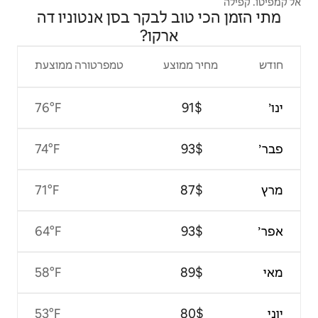
 לבקר בסן אנטוניו דה
רקו?
צע
טמפרטורה ממוצעת
76°F
74°F
71°F
64°F
58°F
53°F