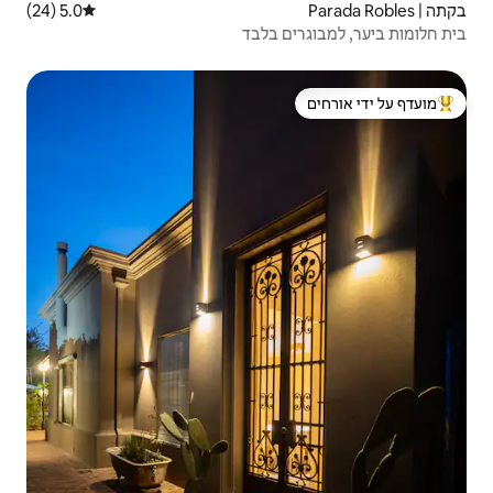
5.0 (24)
דירוג ממוצע של 5.0 מתוך 5, 24 ביקורות
בלבד
 ידי אורחים