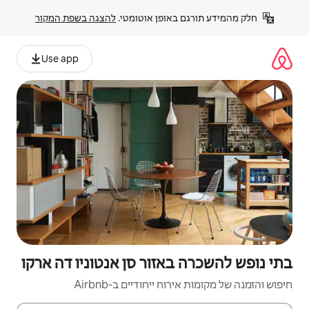
פן אוטומטי. 
להצגה בשפת המקור
Use app
זור סן אנטוניו דה ארקו
יחודיים ב-Airbnb