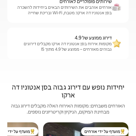
לאורחים
שירותים הבאים ביחידות להשכרה
ובריכת שחייה
וניו דה ארקו מקבלים דירוגים
4.9 מתוך 5!
וג גבוה בסן אנטוניו דה
ארקו
האירוח האלה מקבלים דירוג גבוה
יקיון וקריטריונים נוספים.
בית | Antonio de Areco
מועדף על ידי אורחים
ל ידי אורחים
מוביל בקרב נכסים מועדפים על ידי אורחים
מוב
פרפר