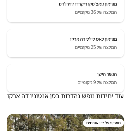
ווירלדס
ו
רות בסן אנטוניו דה ארקו