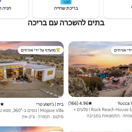
בריכת שחייה
חניה ח
בתים להשכרה עם בריכה
די אורחים
מועדף על ידי אורחים
די אורחים
מוביל בקרב נכסים מועדפים על ידי א
4.96 (166)
דירוג ממוצע של 4.96 מתוך 5, 166 ביקורות
בית | ג'ושוע טרי
)
דירוג 
Rock Reach House by Fieldtrip | סלעים +
Mojave Villa | נופים ב
פחה
·
התמצאות בסביבה
בוקרים
מיקום
·
תמורה
·
צ'ק-אין