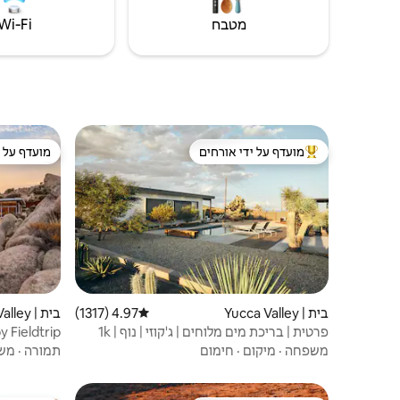
מטבח
Wi‑Fi
מועדף על ידי אורחים
מועדף על י
מוביל בקרב נכסים מועדפים על ידי אורחים
מועדף על י
בית | Yucca Valley
4.97 (1317)
דירוג ממוצע של 4.97 מתוך 5, 1317 ביקורות
בית | Yucca Valley
פרטית | בריכת מים מלוחים | ג'קוזי | נוף | 1k
Rev
נופים
משפחה
·
מיקום
·
חימום
תמורה
·
מש