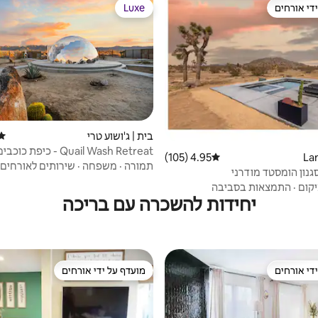
די אורחים
Luxe
די אורחים
Luxe
בית | ג'ושוע טרי
דירו
Quail Wash Retreat - כיפת
4.95 (105)
דירוג ממוצע של 4.95 מתוך 5, 105 ביקורות
בריכת צלילה, ספא
תמורה
·
משפחה
·
שירותים לאורחים
נון הומסטד מודרני
קום
·
התמצאות בסביבה
יחידות להשכרה עם בריכה
די אורחים
מועדף על ידי אורחים
די אורחים
מועדף על ידי אורחים