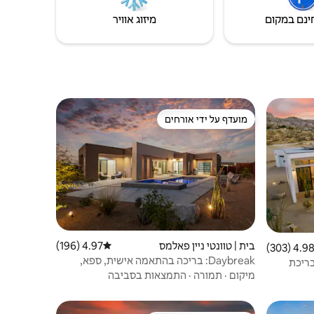
ינם במקום
מיזוג אוויר
מועדף על ידי אורחים
ורחים
מועדף על ידי אורחים
בית | טוונטי ניין פאלמס
4.97 (196)
דירוג ממוצע של 4.97 מתוך 5, 196 ביקורות
4.98 (303
ממוצע של 4.98 מתוך 5, 303 ביקורות
Daybreak: בריכה בהתאמה אישית, ספא,
-360°, ספא ובריכת
סאונה, חדר בריאות
מיקום
·
תמורה
·
התמצאות בסביבה