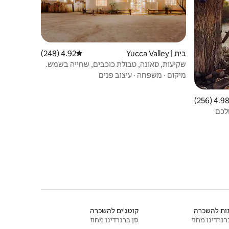
בית | Yucca Valley
4.92 (248)
דירוג ממוצע של 4.92 מתוך 5, 248 ביקורות
שקיעות, סאונה, טבולת כוכבים, שחייה בשמש.
מיקום
·
משפחה
·
עיצוב פנים
4.98 (256
ממוצע של 4.98 מתוך 5, 256 ביקורות
ות להשכרה
קוטג'ים להשכרה
רנרדינו מחוז
סן ברנרדינו מחוז