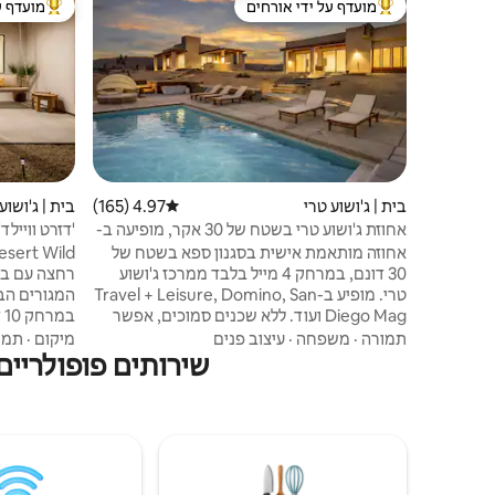
מועדף על ידי אורחים
מועדף ע
מוביל בקרב נכסים מועדפים על ידי אורחים
מוביל בקרב
בית | ג'ושוע טרי
4.97 (165)
דירוג ממוצע של 4.97 מתוך 5, 165 ביקורות
בית | ג'ושוע
אחוזת ג'ושוע טרי בשטח של 30 אקר, מופיעה ב-
'דזרט וויילד'
Travel+Leisure
אחוזה מותאמת אישית בסגנון ספא בשטח של
30 דונם, במרחק 4 מייל בלבד ממרכז ג'ושוע
רחצה עם בר
טרי. מופיע ב-Travel + Leisure, Domino, San
המגורים הבט
Diego Mag ועוד. ללא שכנים סמוכים, אפשר
ב
באמת להירגע. הבטו דרך חלונות ענקיים לעבר
תמורה
·
משפחה
·
עיצוב פנים
מיקום
·
תמו
100+ עצי יהושע והפארק הלאומי. השירותים
לחנויות, בת
שירותים פופולריים
לאורח כוללים בריכה ומרפסת שמש חדשים
לגמרי, סאונה מותאמת אישית גדולה במיוחד,
טבילה קרה, ג'קוזי ל-8 אנשים, בניין נפרד
להתקרר בבר
ליוגה/ארוחת קבוצתית, מקלחת חיצונית, מטבח
באמבטיה שלנ
שף, מטען לרכב חשמלי, מדורה ללא עשן ומגרש
להביט בכוכב
דיסק גולף פרטי.