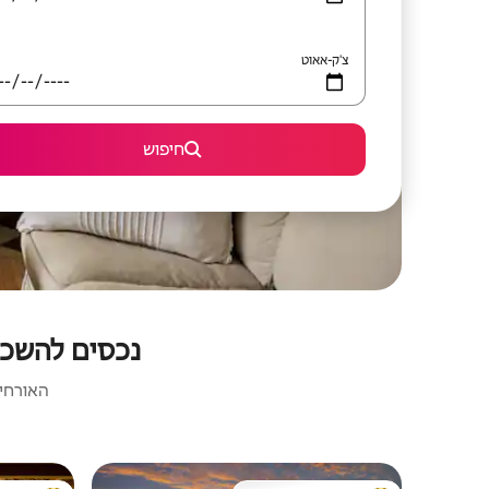
צ'ק-אאוט
חיפוש
נכסים להשכרה
האורחים