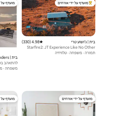
מועדף על ידי אורחים
מועדף על י
מוביל בקרב נכסים מועדפים על ידי אורחים
מועדף על י
בית | ג'ושוע טרי
4.98 (330)
דירוג ממוצע של 4.98 מתוך 5, 330 ביקורות
Starfire2: JT Experience Like No Other
תמורה
·
משפחה
·
טלוויזיה
בית | Landers
להתאהב בסג
משפחה
·
מי
מועדף על ידי אורחים
מועדף על י
מועדף על ידי אורחים
מועדף על י