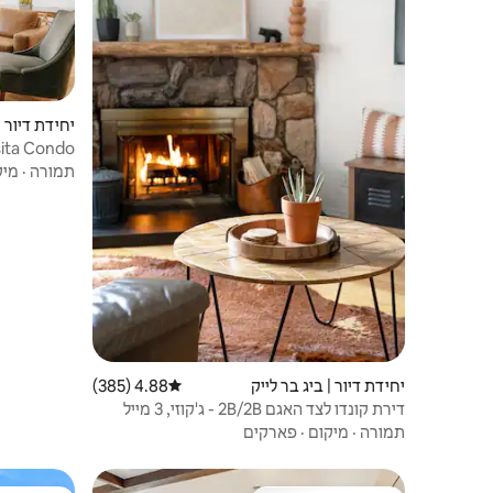
יחידת דיור |
Casita Condo | ג'קוזי | 3 מיי
תמורה
·
מיק
יחידת דיור | ביג בר לייק
4.88 (385)
דירוג ממוצע של 4.88 מתוך 5, 385 ביקורות
דירת קונדו לצד האגם 2B/2B - ג'קוזי, 3 מייל
למדרונות
תמורה
·
מיקום
·
פארקים