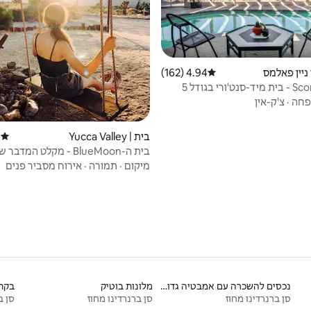
 ניין פאלמס
4.94 (162)
דירוג ממוצע של 4.94 מתוך 5, 162 ביקורות
Scorpio Rising - בית מיד-סנט'ורי בגודל 5
חה
·
צ'ק-אין
בית | Yucca Valley
)
דירוג 
בית ה-BlueMoon - מקלט המדבר שלכם
מיקום
·
תמורה
·
אירוח מסביר פנים
נכסים להשכרה עם אמבטיה גדולה
מלונות בוטיק
בקת
סן ברנרדינו מחוז
סן ברנרדינו מחוז
סן ב