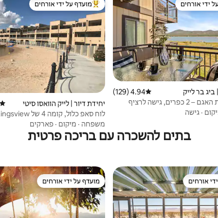
ל ידי אורחים
מועדף על ידי אורחים
 נכסים מועדפים על ידי אורחים
מוביל בקרב נכסים מועדפים על ידי א
 ביג בר לייק
4.94 (129)
דירוג ממוצע של 4.94 מתוך 5, 129 ביקורות
טיול על שפת האגם – 2 כפרים, גישה לרציף
יחידת דיור | לייק הוואסו סיטי
דירוג
קום
·
גישה
לוח סאפ כלול, קומה 4 של Kingsview
משפחה
·
מיקום
·
פארקים
בתים להשכרה עם בריכה פרטית
די אורחים
מועדף על ידי אורחים
די אורחים
מועדף על ידי אורחים