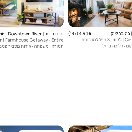
 ביג בר לייק
4.94 (197)
דירוג ממוצע של 4.94 מתוך 5, 197 ביקורות
יחידת דיור | Downtown River
)
דירוג 
side
ל למדרונות
nt Farmhouse Getaway - Entire
Place (Condo)
ום
·
הליכה ברגל
תמורה
·
משפחה
·
אירוח מסביר פנים