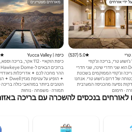
ל ידי אורחים
מארחים מצטיינים
 נכסים מועדפים על ידי אורחים
מארחים מצטיינים
 טרי
5.0 (537)
דירוג ממוצע של 5.0 מתוך 5, 537 ביקורות
כיפה | Yucca Valley
)
דירוג 
 ג'ושוע טרי, בריכה וג'קוזי
כיפת הוקאיי · 112 אקר, בריכה וס
מרהיבים
Desert Wild הוא שני חדרי שינה, שני חדרי
יכה וג'קוזי הממוקמים בשכונת
ההר מחכה לכם ✦ אדריכלות גיא
וחה של דרום ג'ושוע טרי. אנחנו
✦ הופיע על עטיפת מגז
מרחק 10 דקות נסיעה מהכניסה המערבית
הטובים ביותר במוהאבי כולה בריכה 
לפארק הלאומי ג'ושוע טרי ונסיעה של 5 דקות
באורך✦ 12 מטרים עם חלונות תצ
רה
·
חימום
תמורה
·
משפחה
·
נוחוּת
י הקפה והגלריות במרכז העיר.
✦ ממוקם על 112 דונם של גבעות
 לאורחים בנכסים להשכרה עם בריכה באזור 
Desert Wild הוא מקום להירגע, להירגע וליהנות
בקתה שקופה לצפייה בכוכבים ולמדי
מהקצב האיטי של המדבר. אנחנו מזמינים אתכם
קילומטרים של שבילים באתר ✦ מנגל
יכה שלנו אחרי הליכה, לטבול
בחוץ לחיים קלים
ו וליהנות מגינת הקקטוסים, או
העתיקה יוקה ואלי נבנה ✦ במקור על י
ים מהג'קוזי שלנו בלילה.
פיזיקאים נודיסטים - כן, באמת.