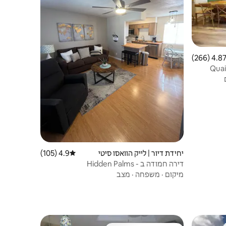
4.87 (266
ממוצע של 4.87 מתוך 5, 266 ביקורות
Quai
יחידת דיור | לייק הוואסו סיטי
4.9 (105)
דירוג ממוצע של 4.9 מתוך 5, 105 ביקורות
דירה חמודה ב - Hidden Palms
מיקום
·
משפחה
·
מצב