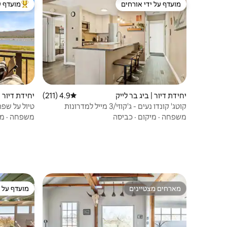
מועדף על ידי אורחים
מועדף ע
מועדף על ידי אורחים
מוביל בקרב
יחידת דיור | ביג בר לייק
4.9 (211)
דירוג ממוצע של 4.9 מתוך 5, 211 ביקורות
יחידת דיור |
קוטג' קונדו נעים - ג'קוזי/3 מייל למדרונות
וחיות מחמד
משפחה
·
מיקום
·
כביסה
משפחה
·
מי
מארחים מצטיינים
מועדף על י
מארחים מצטיינים
מועדף על י