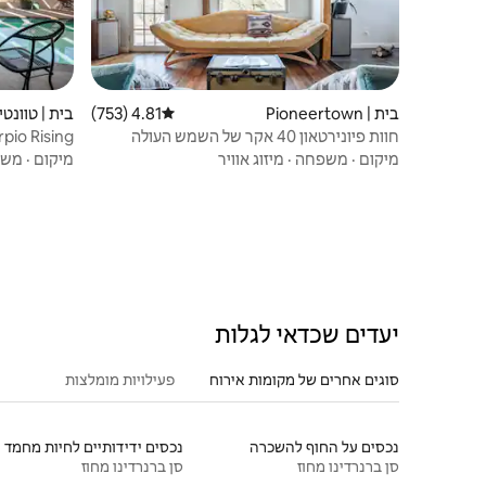
בית | Pioneertown
4.81 (753)
דירוג ממוצע של 4.81 מתוך 5, 753 ביקורות
בית | טוונטי
חוות פיונירטאון 40 אקר של השמש העולה
אקרים
מיקום
·
משפחה
·
מיזוג אוויר
מיקום
·
משפ
יעדים שכדאי לגלות
סוגים אחרים של מקומות אירוח
פעילויות מומלצות
נכסים על החוף להשכרה
נכסים ידידותיים לחיות מחמד
סן ברנרדינו מחוז
סן ברנרדינו מחוז