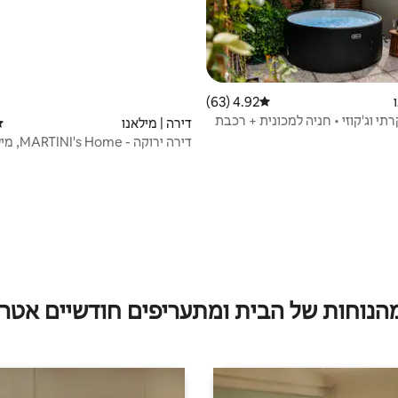
4.92 (63)
דירוג ממוצע של 4.92 מתוך 5, 63 ביקורות
רתי וג'קוזי • חניה למכונית + רכבת
דירה | מילאנו
די
דירה ירוקה - MARTINI's Home, מילאנו
מהנוחות של הבית ומתעריפים חודשיים אטרק