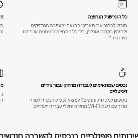
כל הגמישות הנחוצה
מח
תוכלו לבחור את תאריכי ההגעה והעזיבה המדויקים
תע
ולהזמין בקלות אונליין, בלי כל התחייבות נוספת או ניירת
ות
מיותרת.*
נכסים שמתאימים לעבודה מרחוק עבור נוודים
מח
דיגיטליים
נוסעים למטרות עסקים? למצוא נכס להשכרה לטווח
המ
ארוך עם רשת Wi-Fi מהירה וחללי עבודה ייעודיים.
ירותים פופולריים בנכסים להשכרה חודשית