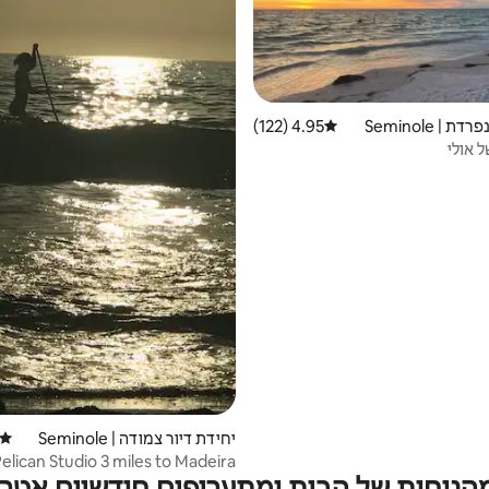
 | Seminole
4.95 (122)
דירוג ממוצע של 4.95 מתוך 5, 122 ביקורות
 אולי
יחידת דיור צמודה | Seminole
דירוג
elican Studio 3 miles to Madeira
מהנוחות של הבית ומתעריפים חודשיים אטרק
Beach