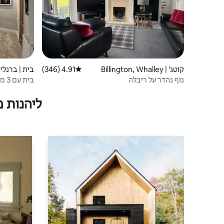
קוטג' | Billington, Whalley
4.91 (346)
דירוג ממוצע של 4.91 מתוך 5, 346 ביקורות
בית | ברנלי
נוף נהדר על ריבלה
בית עם 3 מיטות וחדר משחקים.
ליהנות 