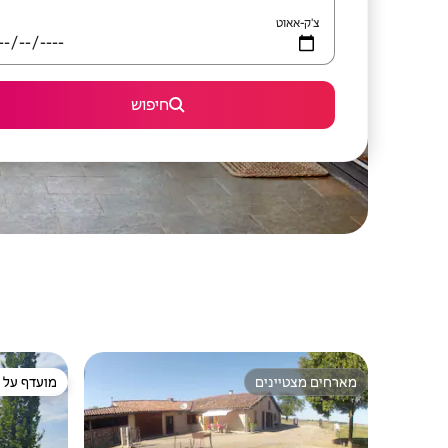
צ'ק-אאוט
חיפוש
מארחים מצטיינים
מועדף על י
מארחים מצטיינים
מועדף על י