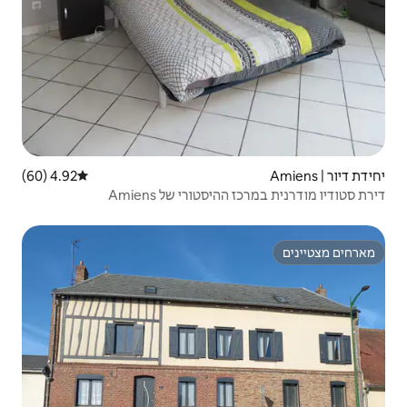
4.92 (60)
דירוג ממוצע של 4.92 מתוך 5, 60 ביקורות
ורי של Amiens