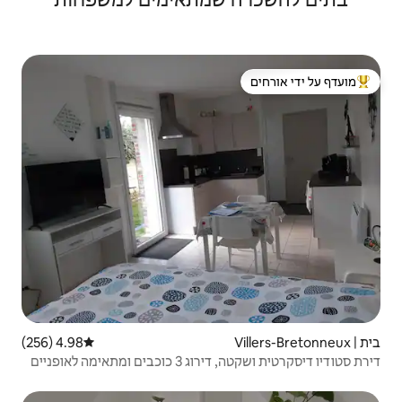
 ידי אורחים
4.98 (256)
דירוג ממוצע של 4.98 מתוך 5, 256 ביקורות
ימה לאופניים