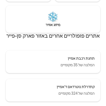
יזוג אוויר
רים באזור פארק סן-פייר
ן