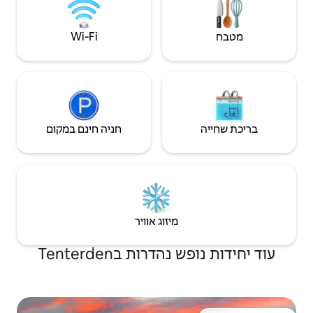
Wi‑Fi
חניה חינם במקום
יזוג אוויר
ת בTenterden