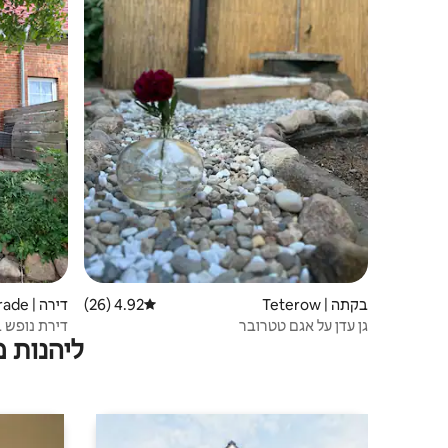
בקתה | Teterow
4.92 (26)
דירוג ממוצע של 4.92 מתוך 5, 26 ביקורות
דירה | Hoppenrade
גן עדן על אגם טטרובר
דירת נופש בגודל 60 מ"ר ב
ליהנות 