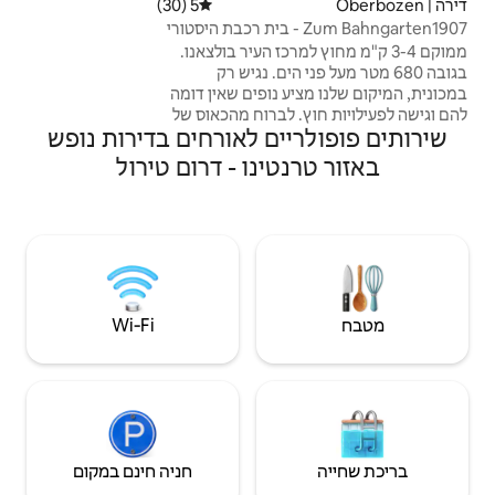
5 (30)
דירוג ממוצע של 5 מתוך 5, 30 ביקורות
שכן העמק מאוורר במיוחד.
Zum Bahnga - בית רכבת היסטורי
רכז העיר בולצאנו.
ים. נגיש רק
ופים שאין דומה
שה לפעילויות חוץ. לברוח מהכאוס של
ם לאורחים בדירות נופש
לכם עם שהייה
עוררו לנופים
נו - דרום טירול
י ציפורים
ם רגליים, רכיבה
 של אונסק"ו.
יים מלאי
R (!)
Wi‑Fi
חניה חינם במקום