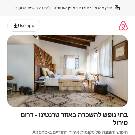
פן אוטומטי. 
להצגה בשפת המקור
Use app
זור טרנטינו - דרום
יחודיים ב-Airbnb