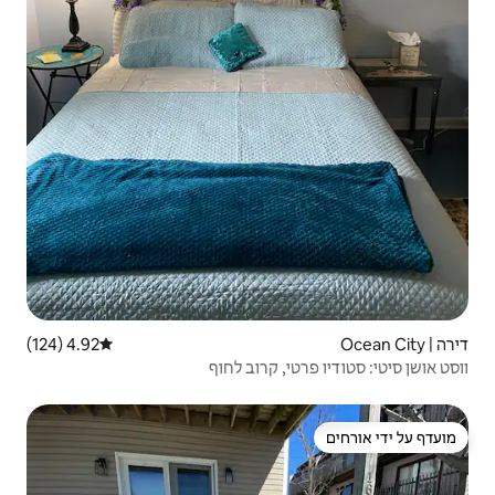
4.92 (124)
דירוג ממוצע של 4.92 מתוך 5, 124 ביקורות
קרוב לחוף