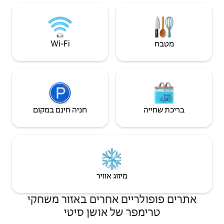
משותף אחד לפי
. מושלמת
עים לאירועים
Wi‑Fi
חניה חינם במקום
יזוג אוויר
ם אחרים באזור משחקי
של אושן סיטי