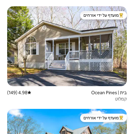
 ידי אורחים
4.98 (149)
דירוג ממוצע של 4.98 מתוך 5, 149 ביקורות
 ידי אורחים