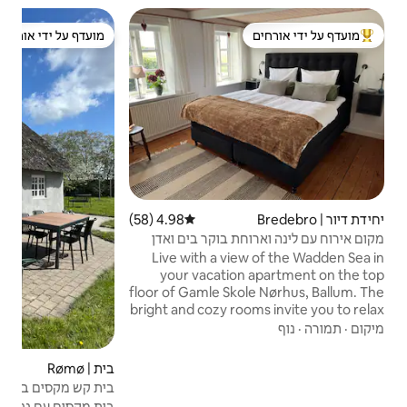
צריף | kloster
מועדף על ידי אורחים
ל ידי אורחים
מועדף על ידי אורחים
מוב
בקתה
מיקו
מצעים
שמיכו
להשת
4.98 (58)
דירוג ממוצע של 4.98 מתוך 5, 58 ביקורות
וקר בים ואדן
ברכב
הפרט
Live with a
your vacat
floor of Gamle 
bright and cozy
and feel at
two bedr
kitchen, a 
בית | Rømø
5 (17)
דירוג ממוצע של 5 מתוך 5, 17 ביקור
toilet and a sepa
בית קש מקסים ברומו • קמין • אגף
area in the 
בית מקסים עם גג קש ברומו, עם קורות