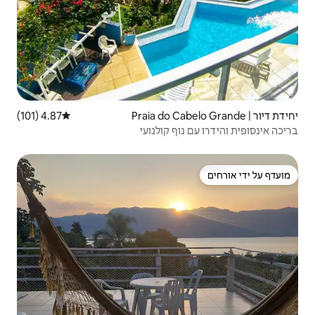
4.87 (101)
דירוג ממוצע של 4.87 מתוך 5, 101 ביקורות
 קולנועי