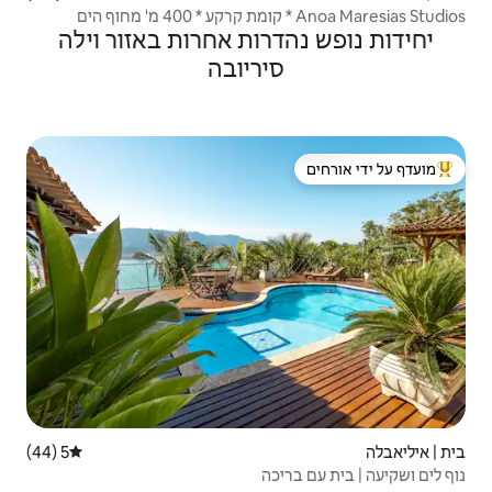
רות אחרות באזור וילה
יריובה
 ידי אורחים
5 (44)
דירוג ממוצע של 5 מתוך 5, 44 ביקורות
ה