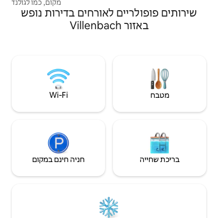
מקום, כמו לגולנד, אאוגסבורג, אולם, מוזיאון
ם לאורחים בדירות נופש
מרגרט שטייף, כמו גם כמה אגמי שחייה, מסלולי
אופניים מפותחים היטב, גינות בירה יפות ועוד
הרבה יותר, הופכים את שהייתכם בוויטיסלינגן
למגוונת ובלתי נשכחת הערה חשובה אסור
לכלבים להישאר לבד בדירה במשך שעות אני
מקווה שאתם יכולים להבין
Wi‑Fi
חניה חינם במקום