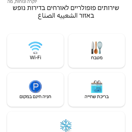
יוקרה ונוחות, מה שהופך אותה לבחירה
ם לאורחים בדירות נופש
אידיאלית למשפחות שמחפשות שהייה רגועה
ובלתי נשכחת. בפנים, אתם מתקבלים על ידי
شعيبه الصناع
נופים עוצרי נשימה של הים שממלאים את הסלון
האוורירי, עם מקומות ישיבה נוחים, טלוויזיה
חכמה גדולה ופינת אוכל. מצעים ומצעים
איכותיים עם שירותים לאורח הכוללים ציוד
ספורט, צעצועים לילדים ובר קפה. נוף לים בכל
החדרים.
Wi‑Fi
חניה חינם במקום