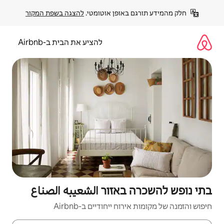
פן אוטומטי. 
להצגה בשפת המקור
להציע את הבית ב-Airbnb
זור الشعيبه الصناع
יחודיים ב-Airbnb