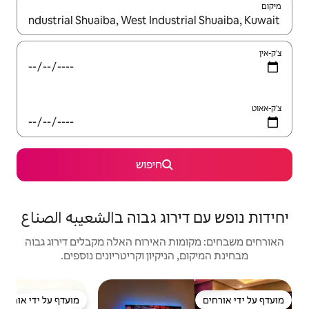
יש לנווט עם מקשי החיצים למעלה ולמטה או לעיין בעזרת תנועות מגע או החלקה.
חיפוש
וג גבוה בالشعيبه الصناع
האירוח האלה מקבלים דירוג גבוה
יקיון וקריטריונים נוספים.
דירה | Al Salem
מועדף על ידי אורחים
מאר
מועדף על ידי אורחים
מאר
יחידה F71 סבח א