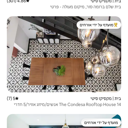
4.86 (301)
דירוג ממוצע של 4.86 מתוך 5, 301 ביקורות
עולה - פרטי
 ידי אורחים
5 (7)
דירוג ממוצע של 5 מתוך 5, 7 ביקורות
The Condesa Rooftop House 14 אנשים/מיזוג אוויר/5 חדרי