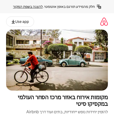
פן אוטומטי. 
להצגה בשפת המקור
Use app
 מרכז הסחר העולמי
ם ועוד דרך Airbnb