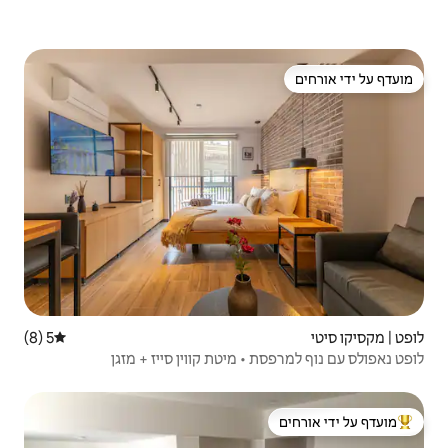
5 (8)
דירוג ממוצע של 5 מתוך 5, 8 ביקורות
מיטת קווין סייז + מזגן
 ידי אורחים