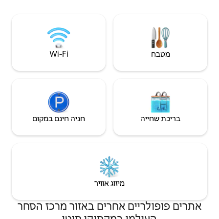
קווין סייז + ספה זוגית. מכונת כביסה ומייבש
בתוך הדירה.
Wi‑Fi
חניה חינם במקום
יזוג אוויר
אחרים באזור מרכז הסחר
במקסיקו סיטי