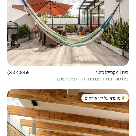
4.84 (25)
דירוג ממוצע של 4.84 מתוך 5, 25 ביקורות
גביע העולם
 ידי אורחים