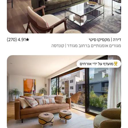
4.91 (270)
דירוג ממוצע של 4.91 מתוך 5, 270 ביקורות
ר | קונדסה
 ידי אורחים