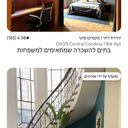
4.98 (165)
דירוג ממוצע של 4.98 מתוך 5, 165 ביקורות
OASIS C
שמתאימים למשפחות