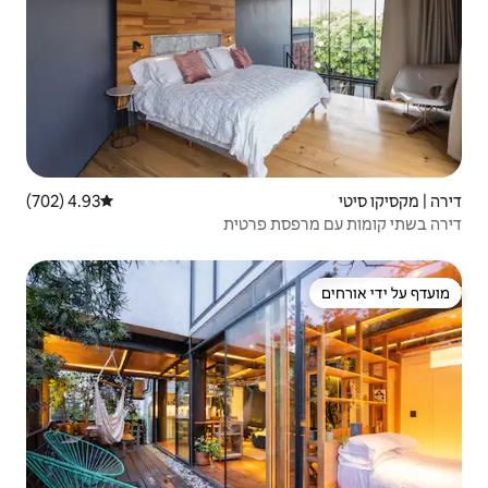
4.93 (702)
דירוג ממוצע של 4.93 מתוך 5, 702 ביקורות
 פרטית