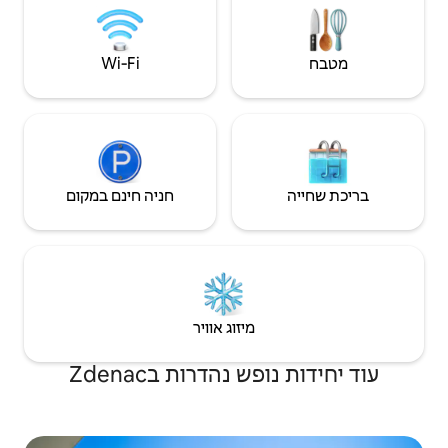
Wi‑Fi
חניה חינם במקום
יזוג אוויר
הדרות בZdenac