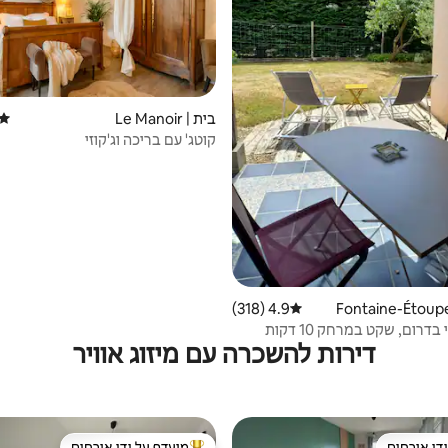
בית | Le Manoir
דירוג
קוטג' עם בריכה וג'קוזי
4.9 (318)
דירוג ממוצע של 4.9 מתוך 5, 318 ביקורות
דופלקס פנוי בדרום, שקט במרחק 10 דקות
דירות להשכרה עם מיזוג אוויר
די אורחים
מועדף על ידי אורחים