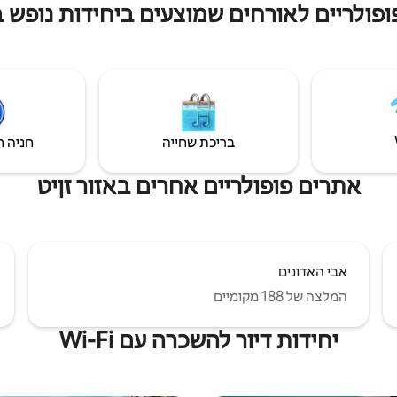
ופולריים לאורחים שמוצעים ביחידות נופש בא
שם. רגע של גולם מובטח. כל
Balneo, מטבח מאובזר, מיטת קווין 
זכוכית של 3 מטרים לישון עם עיני
צ'ק - אין עצמי באמצעות קוד דיגיטלי.
דיסקרטיות ופרטיות מובטחות. אפשרו
באתר שלנו.
בריכת שחייה
חניה ח
אתרים פופולריים אחרים באזור זןיט
אבי האדונים
המלצה של 188 מקומיים
יחידות דיור להשכרה עם Wi-Fi