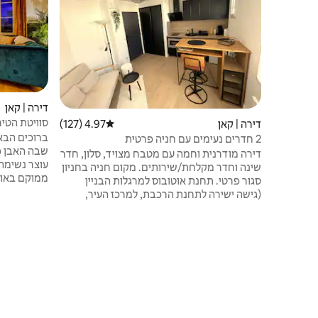
דירה | קאן
סוויטת הטירה
דירה | קאן
4.97 (127)
דירוג ממוצע של 4.97 מתוך 5, 127 ביקורות
2 חדרים נעימים עם חניה פרטית
שבה האבן פו
דירה מודרנית וחמה עם מטבח מצויד, סלון, חדר
עוצר נשימה 
שינה וחדר מקלחת/שירותים. מקום חניה בחניון
ממוקם באופ
סגור פרטי. תחנת אוטובוס למרגלות הבניין
אתם נמצאים
(גישה ישירה לתחנת הרכבת, למרכז העיר,
לאנדרטה וכו'). קרוב לכל החנויות (בית מרקחת,
בולנז'רי, קצב, מספרה, סופרמרקט...) במרחק
של פחות מ -5 דקות הליכה. גישה נוחה ברגל ל -
האייקוניים
Stade d'Ornano (15 דקות), Palais des
לשילוב היסט
Sports (15 דקות) ו - Zenith (15 דקות), או
לתחבורה ציבורית.