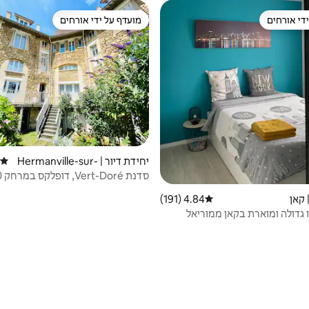
די אורחים
מועדף על ידי אורחים
די אורחים
מועדף על ידי אורחים
יחידת דיור | Hermanville-sur-
דירוג
Mer
מחוף הים
 קאן
4.84 (191)
דירוג ממוצע של 4.84 מתוך 5, 191 ביקורות
 גדולה ומוארת בקאן ממוריאל