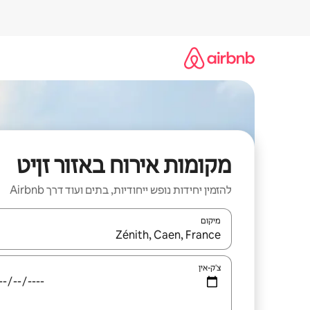
ילוג
תוכן
מקומות אירוח באזור זןיט
להזמין יחידות נופש ייחודיות, בתים ועוד דרך Airbnb
מיקום
כאשר התוצאות יהיו זמינות, יש לנווט עם מקשי החיצים למ
צ'ק-אין