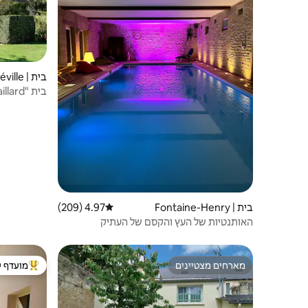
בית | Biéville-Quétiéville
בית "Jardin Gaillard" עם גינה גדולה
בית | Fontaine-Henry
4.97 (209)
דירוג ממוצע של 4.97 מתוך 5, 209 ביקורות
האותנטיות של העץ והקסם של העתיק
מארחים מצטיינים
מועדף ע
מארחים מצטיינים
מוביל בקרב