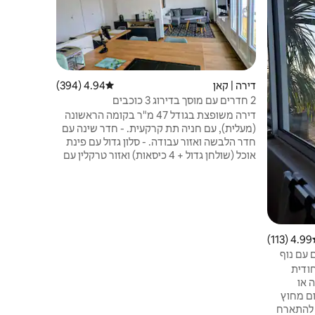
סטודיו מו
פרטית הממ
בחלק האחור
ראשי עם מט
דירה | קאן
4.94 (394)
דירוג ממוצע של 4.94 מתוך 5, 394 ביקורות
נפתחת, ספ
2 חדרים עם מוסך בדירוג 3 כוכבים
שירותים. ת
דירה משופצת בגודל 47 מ"ר בקומה הראשונה
לקבל את ה
(מעלית), עם חניה תת קרקעית. - חדר שינה עם
חדר הלבשה ואזור עבודה. - סלון גדול עם פינת
אוכל (שולחן גדול + 4 כיסאות) ואזור טרקלין עם
ספה נפתחת. - מטבח פתוח (מקרר/מקפיא,
מדיח כלים, תנור מיקרוגל, כיריים אינדוקציה,
מכסה מנוע מחלץ, מכונת קפה, קומקום,
טוסטר). - חדר רחצה עם מקלחת, מיטה זוגית,
מכונת כביסה ומייבש שיער. - שירותים נפרדים.
4.99 (113)
ג ממוצע של 4.99 מתוך 5, 113 ביקורות
ים עם נוף
חודית
 או
ה קסום מחוץ
. להתארח