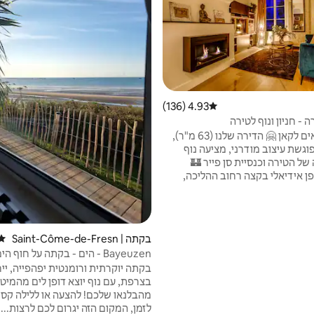
4.93 (136)
דירוג ממוצע של 4.93 מתוך 5, 136 ביקורות
 - חניון ונוף לטירה
ברוכים הבאים לקאן 🤗 הדירה שלנו (63 מ"ר),
גשת עיצוב מודרני, מציעה נוף
של הטירה וכנסיית סן פייר 🏰
ן אידיאלי בקצה רחוב ההליכה,
 במרחק הליכה מרובע ווגו
(VAUGUEUX) מימי הביניים. הגנים הבוטניים
והחנויות נמצאים למרגלות של הבניין 🌳 לא צריך
לחפש חניה 🅿️: מרכז העיר וכל האתרים
בקתה | Saint-Côme-de-Fresn
דירו
 נמצאים במרחק הליכה. מפתח נוסף
é
Bayeuzen - הים - בקתה על חוף ה
וריה, חקר ורוגע מוחלט.
לים 180°
בקתה יוקרתית ורומנטית יפהפייה, יי
בצרפת, עם נוף יוצא דופן לים מהמיטה
מהבלנאו שלכם! להצעה או לליל
לזמן, המקום הזה יגרום לכם לרצות..