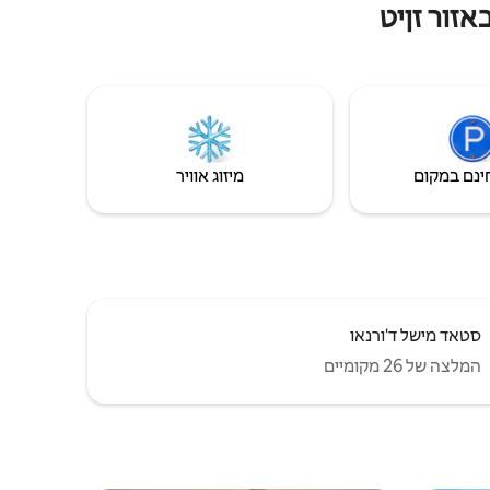
זור זןיט
 הנוחות זמינה.
סייז עם חלון
ים קבועות לים.
יות בדיקה
ינם במקום
מיזוג אוויר
סטאד מישל ד'ורנאו
המלצה של 26 מקומיים