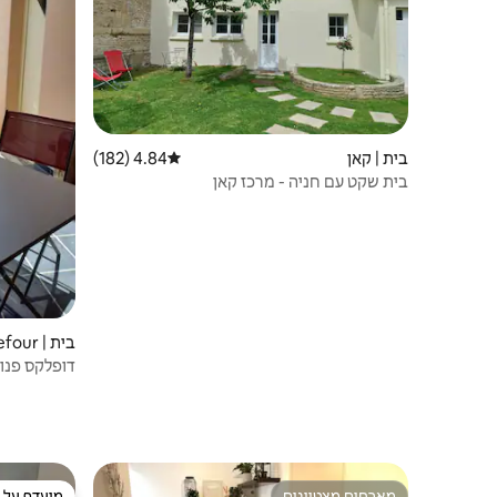
בית | קאן
4.84 (182)
דירוג ממוצע של 4.84 מתוך 5, 182 ביקורות
בית שקט עם חניה - מרכז קאן
בית | Fontaine-Étoupefour
מקאן
מארחים מצטיינים
מועדף על י