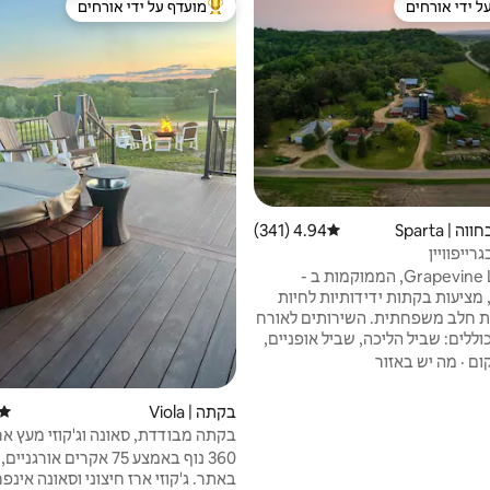
ל ידי אורחים
מועדף על ידי אורחים
 נכסים מועדפים על ידי אורחים
מוביל בקרב נכסים מועדפים על ידי א
 | Sparta
4.94 (341)
דירוג ממוצע של 4.94 מתוך 5, 341 ביקורות
רייפוויין
בקתות Grapevine Log, הממוקמות ב -
Sparta W, מציעות בקתות ידידותיות לחיות
 חלב משפחתית. השירותים לאורח
כוללים: שביל הליכה, שביל אופניים,
 קמינים פנימיים וחיצוניים, גריל
ום
·
מה יש באזור
שול בבקתות), יש מיזוג אוויר,
הסקה. פעילויות בקרבת מקום
בקתה | Viola
דירוג
כוללות: שייט בקאנו, דיג, 4 גלגלים, עתיקות
בקתה מבודדת, סאונה וג'קוזי מעץ א
ואתרים מרהיבים. מדיניות בנושא חיות מחמד:
חיצונית
360 נוף באמצע 75 אקרים אורג
יכולות להתארח אצלכם בתוספת
באתר. ג'קוזי ארז חיצוני וסאונה אינפר