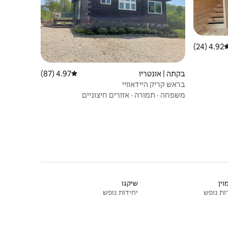
4.92 (24)
רוג ממוצע של 4.92 מתוך 5, 24 ביקורות
בקתה | אונטריו
4.97 (87)
דירוג ממוצע של 4.97 מתוך 5, 87 ביקורות
בראש קריק היידאוויי
משפחה
·
תמורה
·
אזורים חיצוניים
וין
שיקגו
ות נופש
יחידות נופש