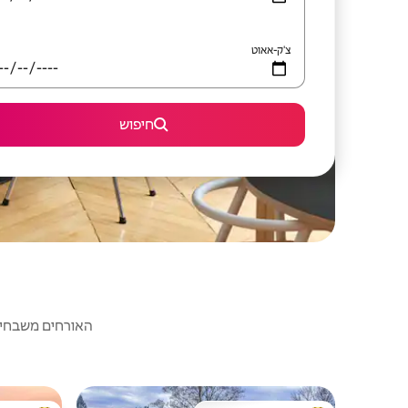
צ'ק-אאוט
חיפוש
האורחים משבחים: