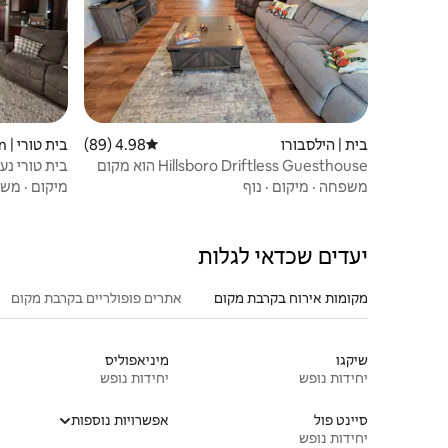
בית | הילסבורו
4.98 (89)
דירוג ממוצע של 4.98 מתוך 5, 89 ביקורות
בית טורי | Cashton
Hillsboro Driftless Guesthouse הוא מקום
בית טורי נעים עם 3 חדרי ש
נעים בשבילכם!
משפחה
·
מיקום
·
נוף
מיקום
·
משפ
יעדים שכדאי לגלות
מקומות אירוח בקרבת מקום
אתרים פופולריים בקרבת מקום
שיקגו
מיניאפוליס
יחידות נופש
יחידות נופש
סיינט פול
אפשרויות נוספות
יחידות נופש