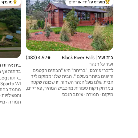
מועדף על ידי אורחים
מועדף ע
מוביל בקרב נכסים מועדפים על ידי אורחים
מוביל בקרב
בית זעיר | Black River Falls
4.97 (482)
דירוג ממוצע של 4.97 מתוך 5, 482 ביקורות
זעיר על הנהר
בית אירוח בחווה
לדברי פורבס, "בריחה" היא "הבתים הקטנים
בקתות עץ בג
והיפים ביותר בעולם ". הבית שלנו ממוקם ליד
הבית שלנו מעל הנהר השחור. זו שכונה שקטה
I
במרחק דקות ספורות מהכביש המהיר, פארקים,
מחמד בחוות
שבילים ומרכז העיר התוסס שלנו עם בתי קפה,
מיקום
·
תמורה
·
עיצוב הנכס
והפעילויות 
חנויות ומסעדות נהדרות. ליהנות מפרטיות
פרות במרעה,
תמורה
·
מיק
ונופים עוצרי נשימה מהחלונות העצומים או
בחוץ (אין בי
ממיטת היום הנעימה במרפסת! צבאים, בונים,
חימום ועצי 
עיטים ועוד יוצרים גומחות תכופות בעונות, בזמן
שהעונות צבעיות משנות נהרות ושקיעות
מדהימות. *אין להביא חיות מחמד
חיות מחמד 
של $ 25 לכל חיית מחמד ללילה.