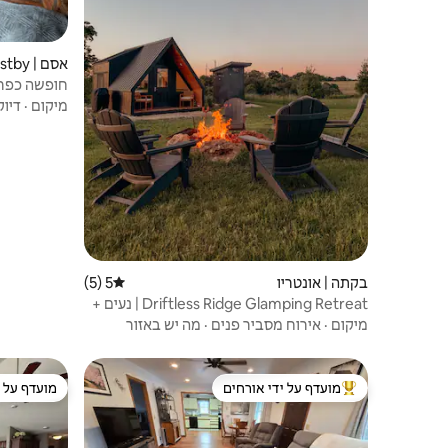
אסם | Westby
למגורים.
מיקום
·
דיוק
בקתה | אונטריו
5 (5)
דירוג ממוצע של 5 מתוך 5, 5 ביקורות
Driftless Ridge Glamping Retreat | נעים +
נופי
מיקום
·
אירוח מסביר פנים
·
מה יש באזור
מועדף על ידי אורחים
מועדף על י
מוביל בקרב נכסים מועדפים על ידי אורחים
מועדף על י