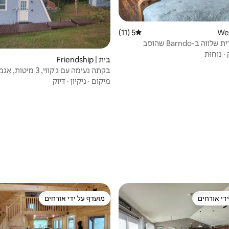
5 (11)
דירוג ממוצע של 5 מתוך 5, 11 ביקורות
חופשה כפרית שלווה ב-Barndo שהוסב
·
נוחוּת
בית | Friendship
בקתה נעימה עם ג'קוזי, 3 מיטות
שבילים
מיקום
·
ניקיון
·
דיוק
די אורחים
מועדף על ידי אורחים
די אורחים
מועדף על ידי אורחים