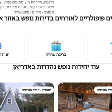
אדומה, מקלחת חיצונית מחוממת, שנ
שינה בלופט קינג, מטבח מאובזר, דק 
גריל היבאצ'י מותאם אישית לצפייה ב
תמורה
·
מיקום
·
מיזוג אוויר
מקורה קדמי לצפייה בשקיעה. מדורות
ם פופולריים לאורחים בדירות נופש באזור א
חיצוניות. שדות פרחי בר. אנחנו מנס
לזוגות שלנו עדיפות בהזמנה כשהם ש
מקום החתונה שלנו 2 מייל במור
(ers on the Horizon
מבצעים הזמנה מיידית.
בריכת שחייה
חניה ח
עוד יחידות נופש נהדרות באדריאן
די אורחים
מועדף על ידי אורחים
די אורחים
מועדף על ידי אורחים