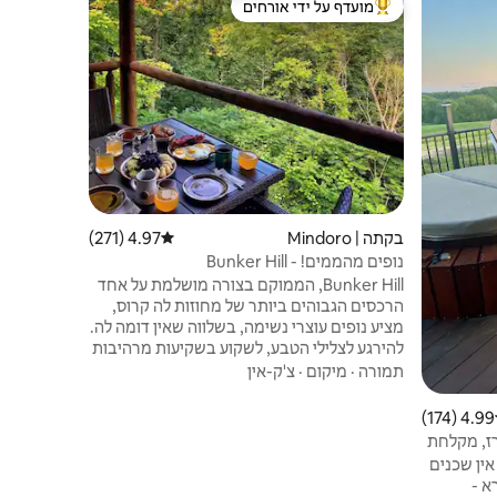
מועדף על ידי אורחים
מועדף 
ורחים
מוביל בקרב נכסים מועדפים על ידי אורחים
מוביל בקר
בקתה כפרי
המושלם לז
רוצים להיר
שייט בקאנו 
עתיקות וקנ
תמורה
·
מי
אתם יכולים
ופסטיבלים
מקום. פסטי
בקתה | Mindoro
4.97 (271)
דירוג ממוצע של 4.97 מתוך 5, 271 ביקורות
בקרבת מקו
נופים מהממים! - Bunker Hill
@HighPointRetreats
Bunker Hill, הממוקם בצורה מושלמת על אחד
הרכסים הגבוהים ביותר של מחוזות לה קרוס,
מציע נופים עוצרי נשימה, בשלווה שאין דומה לה.
להירגע לצלילי הטבע, לשקוע בשקיעות מרהיבות
ולמצוא השראה בשלווה טהורה. בין אם אתם
תמורה
·
מיקום
·
צ'ק-אין
רוצים לבלות בנחת עם בני משפחה וחברים,
ליהנות מערב אינטימי או פשוט למצוא שלווה
4.99 (174)
 ממוצע של 4.99 מתוך 5, 174 ביקורות
בחיק הטבע, חופשה בלתי נשכחת בוויסקונסין
רז, מקלחת
ממתינה לכם ב-High Point Retreats. נשמח
ניים, אין שכנים
להפוך את השהייה שלכם לבלתי נשכחת כמו
א -
הנופים שלנו.