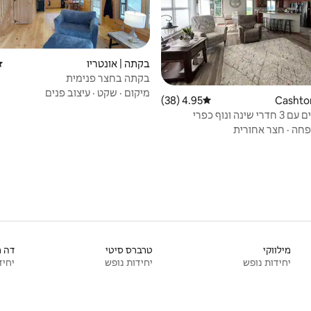
בקתה | אונטריו
די
בקתה בחצר פנימית
מיקום
·
שקט
·
עיצוב פנים
4.95 (38)
דירוג ממוצע של 4.95 מתוך 5, 38 ביקורות
ינה ונוף כפרי
חה
·
חצר אחורית
מילווקי
טרברס סיטי
דה מ
יחידות נופש
יחידות נופש
יחיד