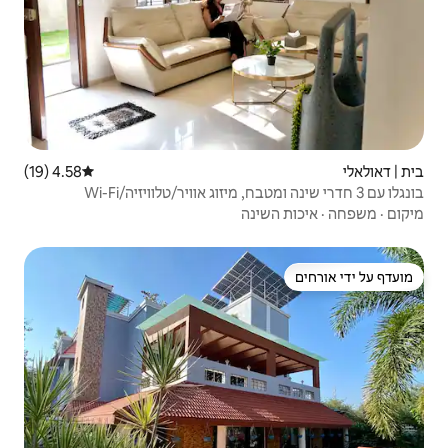
4.58 (19)
דירוג ממוצע של 4.58 מתוך 5, 19 ביקורות
בונגלו עם 3 חדרי שינה ומטבח, מיזוג אוויר/טלוויזיה/Wi-Fi
ה