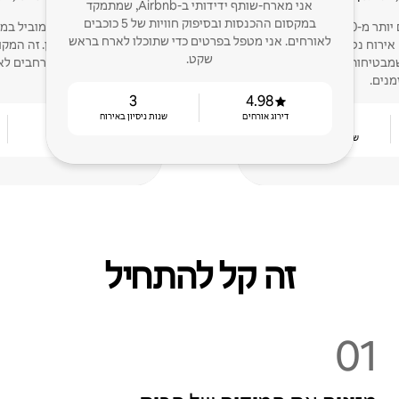
אני מארח-שותף ידידותי ב-Airbnb, שמתמקד
במקסום ההכנסות ובסיפוק חוויות של 5 כוכבים
מארחים מצטיינים עם יותר מ-190 ביקורות של
מפעיל Airbnb
לאורחים. אני מטפל בפרטים כדי שתוכלו לארח בראש
אירוח נטול דאגות, תקשורת
בדירות/בתי טאון. זה המקו
שקט.
 שמבטיחות שהבתים יישארו
אנחנו מתרחבים לאז
מנים.
3
4.98
דירוג אורחים
שנות ניסיון באירוח
4.96
4
שנות ניסיון באירוח
דירוג אורחים
זה קל להתחיל
01