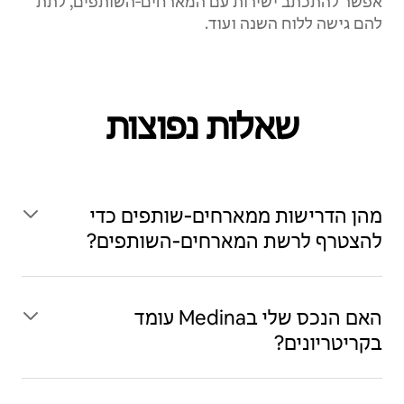
אפשר להתכתב ישירות עם המארחים‑השותפים, לתת
להם גישה ללוח השנה ועוד.
שאלות נפוצות
מהן הדרישות ממארחים‑שותפים כדי
להצטרף לרשת המארחים‑השותפים?
האם הנכס שלי בMedina עומד
בקריטריונים?