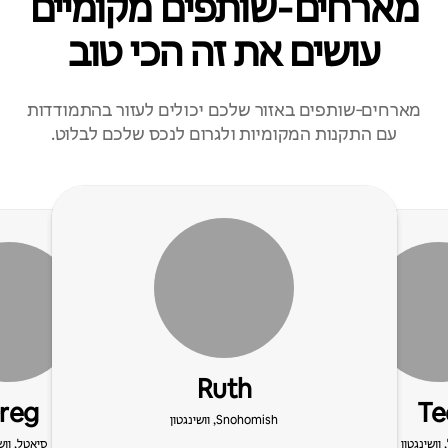
מארחים‑שותפים מקומיים
עושים את זה הכי טוב
מארחים‑שותפים באזור שלכם יכולים לעזור בהתמודדות
עם התקנות המקומיות ולגרום לנכס שלכם לבלוט.
Ruth
reg
Te
Snohomish, וושינגטון
וושינגטון
סיאטל, ווש