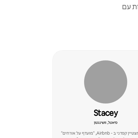
ת עם
Stacey
סיאטל, וושינגטון
מארח מצטיין קפדני ב - Airbnb, "מועדף על אורחים"