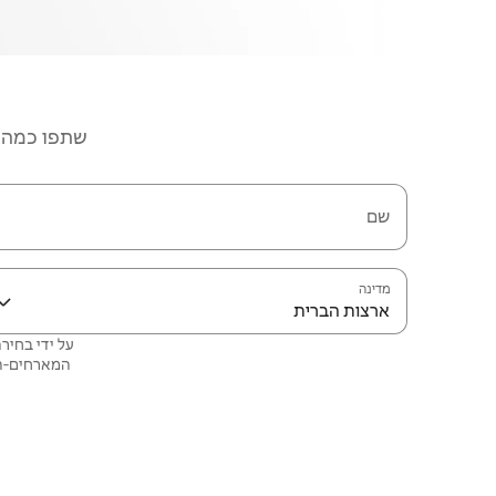
שתפו כמה פ
שם
מדינה
ארצות הברית
המארחים‑הש