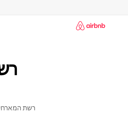
ילוג
תוכן
רש
רשת המארחים