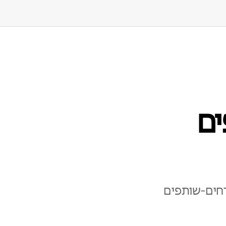
ם
חים‑שותפים