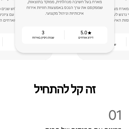
מארח בעל חשיבה מנהלתית, ממוקד בתוצאות,
שממקסם את ערך הנכס באמצעות חוויות אירוח
 מארח מאז 2022 כמארח מצטיין עם ביקורות
יש לי ניסיון של שלוש שנים
איכותיות וניהול מקצועי.
ים. אני נרגש לעזור לכם להצטיין
מות האירוח שלכם!
המארחים המ
3
5.0
דירוג אורחים
שנות ניסיון באירוח
4.96
4
שנות ניסיון באירוח
דירוג אורחים
זה קל להתחיל
01