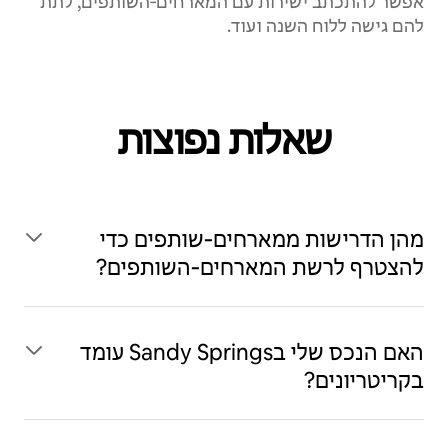
אפשר להתכתב ישירות עם המארחים‑השותפים, לתת
להם גישה ללוח השנה ועוד.
שאלות נפוצות
מהן הדרישות ממארחים‑שותפים כדי
להצטרף לרשת המארחים‑השותפים?
האם הנכס שלי בSandy Springs עומד
בקריטריונים?