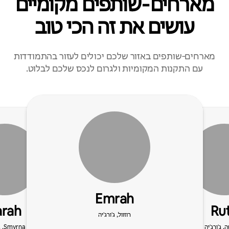
מארחים‑שותפים מקומיים
עושים את זה הכי טוב
מארחים‑שותפים באזור שלכם יכולים לעזור בהתמודדות
עם התקנות המקומיות ולגרום לנכס שלכם לבלוט.
Emrah
arah
Ru
רוזוול, ג'ורג'יה
 ג'ורג'יה
Smyrna, ג'ורג'יה