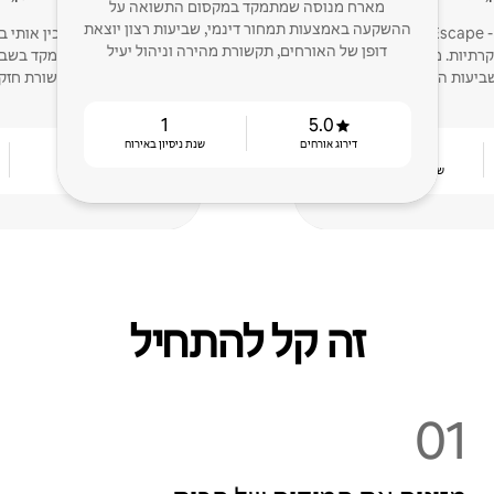
מארח מנוסה שמתמקד במקסום התשואה על
ההשקעה באמצעות תמחור דינמי, שביעות רצון יוצאת
מארח - שותף מנוסה ב - Luxury Home Escape,
דופן של האורחים, תקשורת מהירה וניהול יעיל
תיות. מחויבים לשהיות
כמנהל נכסים, והתמקד בשבי
ביעות הרצון של האורחים.
בתקשורת חזקה
1
5.0
דירוג אורחים
שנת ניסיון באירוח
4.88
3
שנות ניסיון באירוח
דירוג אורחים
זה קל להתחיל
01