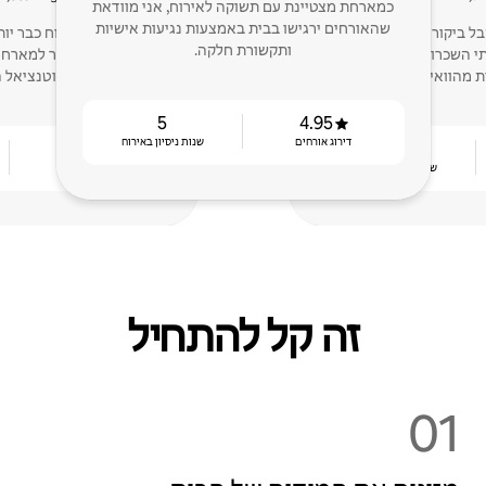
כמארחת מצטיינת עם תשוקה לאירוח, אני מוודאת
שהאורחים ירגישו בבית באמצעות נגיעות אישיות
הרשו לי לעזור לכם לקבל ביקורות עקביות של 5
ותקשורת חלקה.
כוכבים ב - Airbnb. ניהלתי השכרות במשך 22+ שנים
רבה! עכשיו אני עוזר למארח
ועומד בפוטנציאל 
5
4.95
דירוג אורחים
שנות ניסיון באירוח
4.81
5
שנות ניסיון באירוח
דירוג אורחים
זה קל להתחיל
01