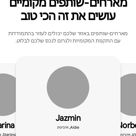
מארחים‑שותפים מקומיים
עושים את זה הכי טוב
מארחים‑שותפים באזור שלכם יכולים לעזור בהתמודדות
עם התקנות המקומיות ולגרום לנכס שלכם לבלוט.
Jazmin
rina
Norb
Aldie, וירג'יניה
ס, וירג'יניה
Sterling, וירג'יניה