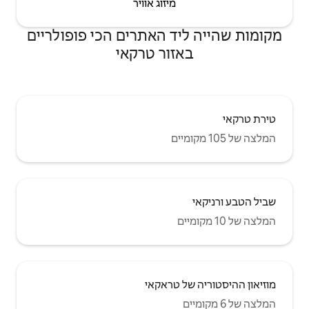
יזוג אוויר
 האתרים הכי פופולריים
ור טרקאי
ראקאי