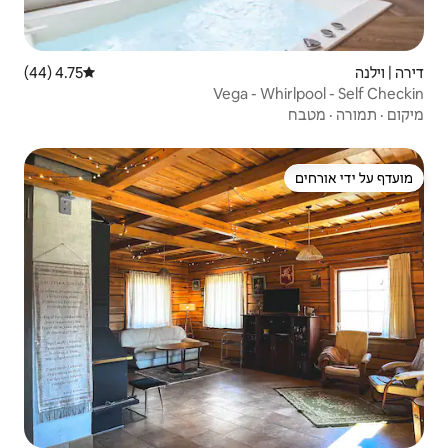
4.75 (44)
דירוג ממוצע של 4.75 מתוך 5, 44 ביקורות
Vega 