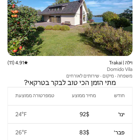
4.91 (11)
דירוג ממוצע של 4.91 מתוך 5, 11 ביקורות
ורחים
 טוב לבקר בטרקאי?
צע
טמפרטורה ממוצעת
24°F
26°F