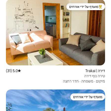
 ידי אורחים
5.0 (31)
דירוג ממוצע של 5.0 מתוך 5, 31 ביקורות