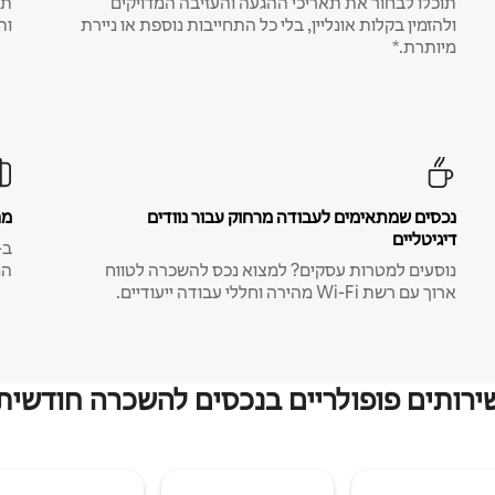
תוכלו לבחור את תאריכי ההגעה והעזיבה המדויקים
תע
ולהזמין בקלות אונליין, בלי כל התחייבות נוספת או ניירת
ות
מיותרת.*
נכסים שמתאימים לעבודה מרחוק עבור נוודים
מח
דיגיטליים
נוסעים למטרות עסקים? למצוא נכס להשכרה לטווח
המ
ארוך עם רשת Wi-Fi מהירה וחללי עבודה ייעודיים.
ירותים פופולריים בנכסים להשכרה חודשית