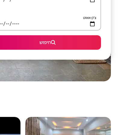
צ'ק-אאוט
חיפוש