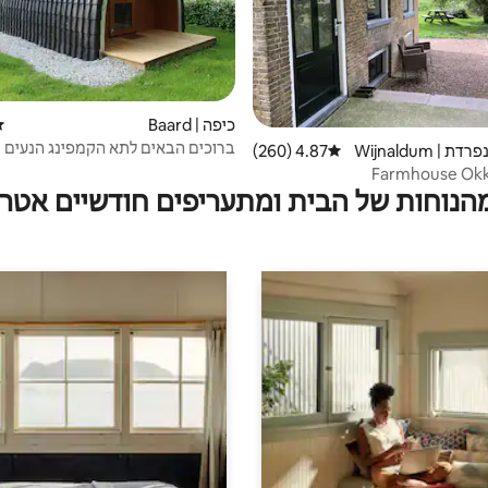
כיפה | Baard
די
| Wijnaldum
4.87 (260)
דירוג ממוצע של 4.87 מתוך 5, 260 ביקורות
Dekema 1"
Farmhouse Okk
מהנוחות של הבית ומתעריפים חודשיים אטרק