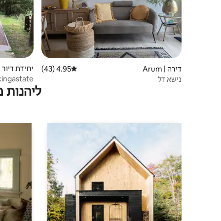
יחידת דיור נפרדת 
דירה | Arum
4.95 (43)
דירוג ממוצע של 4.95 מתוך 5, 43 ביקורות
ingastate
נישא דל
ליהנות 