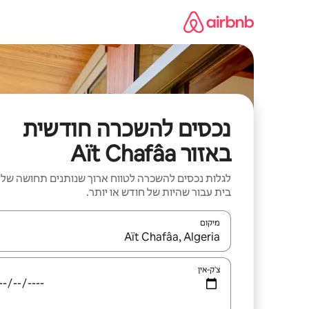
ילוג
תוכן
נכסים להשכרה חודשית
באזור Aït Chafâa
לגלות נכסים להשכרה לטווח ארוך שנותנים תחושה של
בית עבור שהיות של חודש או יותר.
מיקום
כאשר התוצאות יהיו זמינות, יש לנווט עם מקשי החיצים למ
צ'ק-אין