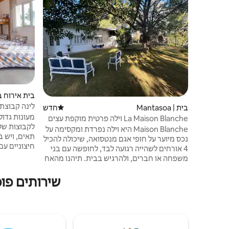
בית אירוח בחווה |
לינה קבוצתי
בית | Mantasoa
חדש
מקום לינה חדש
La Maison Blanche וילה פרטית מוקפת עצים
על שפת האגם
Maison Blanche היא וילה נפרדת ומקסימה על
נכס מיוער על חופי אגם מנטסואה, שיכולה להכיל
חיצוניים עם
4 אורחים לשהייה רגועה לבד, לחופשה עם בני
לפארקים הל
משפחה או חברים, ולהרגיש בבית. תיהנו מהאח
הגדולה לצד אפריטיף, מארוחה שהכנתם
אחד בלבד מ
בעצמכם במטבח עם שולחן העבודה הגדול שלו,
שירותים פופ
הבסיס המושל
או מתחת לעץ האמונטנה לצד ברביקיו.
הדופן הזה, 
הפעילויות כללו: פינג פונג, פטאנק, משחקי לוח,
בלתי נשכחת
שייט בקאנו (אפודי הצלה), ובתוספת, הסירה של
הבית. נשמח לארח אתכם בקרוב!