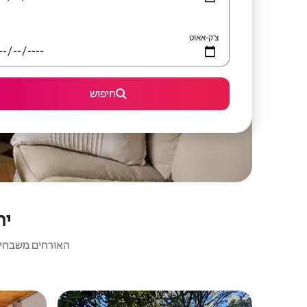
צ'ק-אאוט
חיפוש
יח
האורחים משבחים: