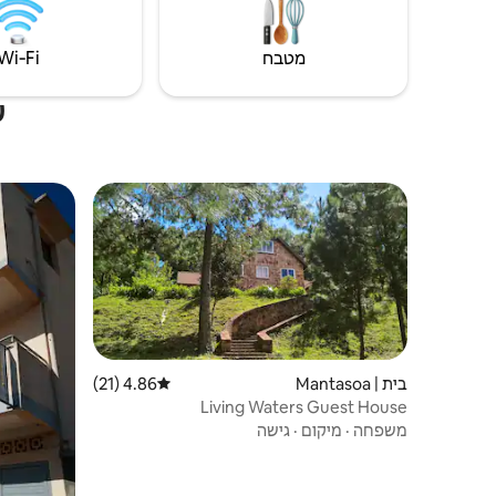
מטבח
Wi‑Fi
ע
בית | Mantasoa
4.86 (21)
דירוג ממוצע של 4.86 מתוך 5, 21 ביקורות
Living Waters Guest House
משפחה
·
מיקום
·
גישה