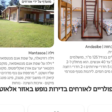
מועדף על ידי אורחים
מועדף על ידי אורחים
 Andasibe
ת.
וילה | Mantasoa
מעונות גדולים בגודל 125 מ"ר, מושלמים
וילה רווינאלה, על שפת אגם מנטסואה
לקבוצות של עד 40 אנשים. הוא מחולק ל-2
תאים, ויש בו 5 חדרי שירותים ו-2 חדרי רחצה
הקטאר יער עם אורן ואקליפטוס. מקו
 מים חמים. ליהנות מנוף פנורמי
שליו ושקט. * מרפסת עם נוף מדהים ל
אומיים. מקום האירוח שלנו,
קיאק דו-מושבי זמין, פטנק, פינג פונג,
הממוקם בקצה כביש RN2 ובמרחק קילומטר
* סלון עם קמין
מיקום
·
איכות השינה
·
נוחוּת
הפארק הלאומי אנלמאזאוטרה, הוא
חדרי שינה עם חימום ל-
ולריים לאורחים בדירות נופש באזור אלאוטר
ם שממנו ניתן לסייר באזור יוצא
(כלים, גז, סכו"ם ל-7 אנשים),
והוא מספק סביבה אידיאלית לחוויה
בחוץ. * אידיאלי לסוף שבוע משפחתי
.
עם שומר * גנרטור גיבוי