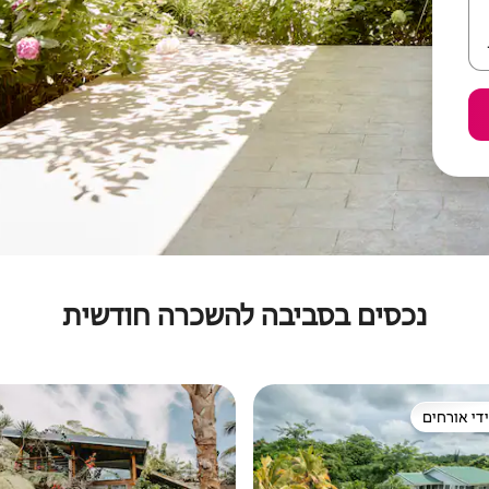
נכסים בסביבה להשכרה חודשית
די אורחים
די אורחים