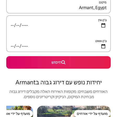
יש לנווט עם מקשי החיצים למעלה ולמטה או לעיין בעזרת תנועות מגע או החלקה.
חיפוש
ג גבוה בArmant
האירוח האלה מקבלים דירוג גבוה
יקיון וקריטריונים נוספים.
וילה | xor
מועדף על ידי אורחים
מועדף על ידי אורחים
מוב
וילה 